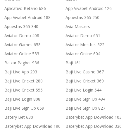
Aplicativo Betano 686
App Vivabet Android 126
App Vivabet Android 188
Apuestas 365 250
Apuestas 365 340
Avia Masters
Aviator Demo 408
Aviator Demo 651
Aviator Games 658
Aviator Mostbet 522
Aviator Online 533
Aviator Online 604
Baixar Pagbet 936
Baji 161
Baji Live App 293
Baji Live Casino 367
Baji Live Cricket 280
Baji Live Cricket 369
Baji Live Cricket 555
Baji Live Login 544
Baji Live Login 808
Baji Live Sign Up 494
Baji Live Sign Up 659
Baji Live Sign Up 827
Batery Bet 630
Baterybet App Download 103
Baterybet App Download 190
Baterybet App Download 336