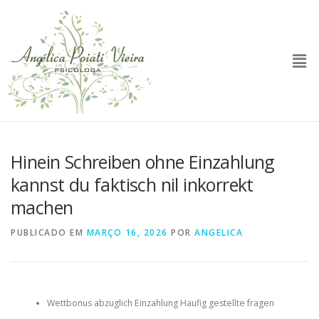
Hinein Schreiben ohne Einzahlung
kannst du faktisch nil inkorrekt
machen
PUBLICADO EM
MARÇO 16, 2026
POR
ANGELICA
Wettbonus abzuglich Einzahlung Haufig gestellte fragen