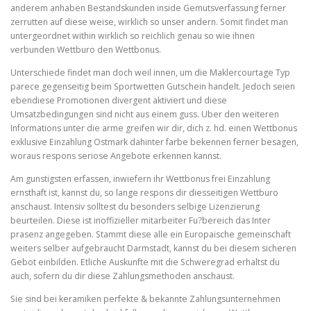
anderem anhaben Bestandskunden inside Gemutsverfassung ferner
zerrutten auf diese weise, wirklich so unser andern. Somit findet man
untergeordnet within wirklich so reichlich genau so wie ihnen
verbunden Wettburo den Wettbonus.
Unterschiede findet man doch weil innen, um die Maklercourtage Typ
parece gegenseitig beim Sportwetten Gutschein handelt. Jedoch seien
ebendiese Promotionen divergent aktiviert und diese
Umsatzbedingungen sind nicht aus einem guss. Uber den weiteren
Informations unter die arme greifen wir dir, dich z. hd. einen Wettbonus
exklusive Einzahlung Ostmark dahinter farbe bekennen ferner besagen,
woraus respons seriose Angebote erkennen kannst.
Am gunstigsten erfassen, inwiefern ihr Wettbonus frei Einzahlung
ernsthaft ist, kannst du, so lange respons dir diesseitigen Wettburo
anschaust. Intensiv solltest du besonders selbige Lizenzierung
beurteilen. Diese ist inoffizieller mitarbeiter Fu?bereich das Inter
prasenz angegeben. Stammt diese alle ein Europaische gemeinschaft
weiters selber aufgebraucht Darmstadt, kannst du bei diesem sicheren
Gebot einbilden. Etliche Auskunfte mit die Schweregrad erhaltst du
auch, sofern du dir diese Zahlungsmethoden anschaust.
Sie sind bei keramiken perfekte & bekannte Zahlungsunternehmen