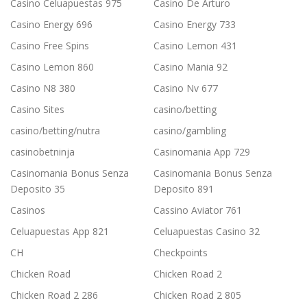
Casino Celuapuestas 975
Casino De Arturo
Casino Energy 696
Casino Energy 733
Casino Free Spins
Casino Lemon 431
Casino Lemon 860
Casino Mania 92
Casino N8 380
Casino Nv 677
Casino Sites
casino/betting
casino/betting/nutra
casino/gambling
casinobetninja
Casinomania App 729
Casinomania Bonus Senza
Casinomania Bonus Senza
Deposito 35
Deposito 891
Casinos
Cassino Aviator 761
Celuapuestas App 821
Celuapuestas Casino 32
CH
Checkpoints
Chicken Road
Chicken Road 2
Chicken Road 2 286
Chicken Road 2 805