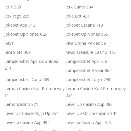
Jet X 308
Jetx Game 804
Jetx Jogo 205
Joka Bet 431
Jokabet App 713
Jokabet Espana 713
Jokabet Opiniones 626
Jokabet Opiniones 965
Keys
Kiwi Online Pokies 59
Kiwi Slots 369
Kiwis Treasure Casino 473
Lampionsbet Apk Download
Lampionsbet App 756
211
Lampionsbet Baixar 862
Lampionsbet Dono 669
Lampionsbet Login 798
Lemon Casino Kod Promocyjny
Lemon Casino Kod Promocyjny
11
354
Lemoncasino 821
Level Up Casino App 383
Level Up Casino Sign Up 654
Level Up Online Casino 941
Levelup Casino App 492
Levelup Casino App 756