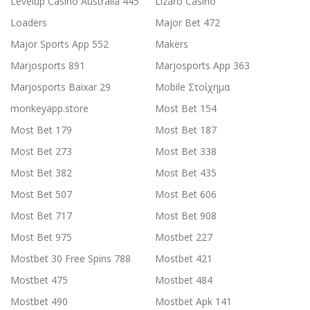
Levelup Casino Australia 445
Lizaro Casino
Loaders
Major Bet 472
Major Sports App 552
Makers
Marjosports 891
Marjosports App 363
Marjosports Baixar 29
Mobile Στοίχημα
monkeyapp.store
Most Bet 154
Most Bet 179
Most Bet 187
Most Bet 273
Most Bet 338
Most Bet 382
Most Bet 435
Most Bet 507
Most Bet 606
Most Bet 717
Most Bet 908
Most Bet 975
Mostbet 227
Mostbet 30 Free Spins 788
Mostbet 421
Mostbet 475
Mostbet 484
Mostbet 490
Mostbet Apk 141