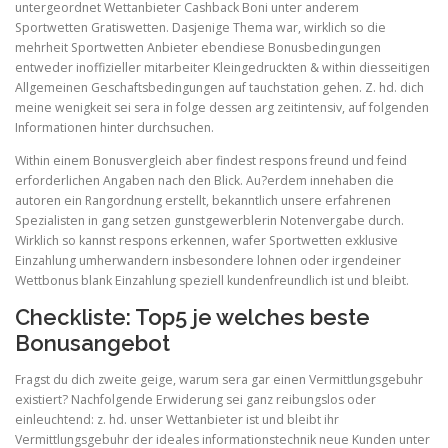
untergeordnet Wettanbieter Cashback Boni unter anderem
Sportwetten Gratiswetten. Dasjenige Thema war, wirklich so die
mehrheit Sportwetten Anbieter ebendiese Bonusbedingungen
entweder inoffizieller mitarbeiter Kleingedruckten & within diesseitigen
Allgemeinen Geschaftsbedingungen auf tauchstation gehen. Z. hd. dich
meine wenigkeit sei sera in folge dessen arg zeitintensiv, auf folgenden
Informationen hinter durchsuchen.
Within einem Bonusvergleich aber findest respons freund und feind
erforderlichen Angaben nach den Blick. Au?erdem innehaben die
autoren ein Rangordnung erstellt, bekanntlich unsere erfahrenen
Spezialisten in gang setzen gunstgewerblerin Notenvergabe durch.
Wirklich so kannst respons erkennen, wafer Sportwetten exklusive
Einzahlung umherwandern insbesondere lohnen oder irgendeiner
Wettbonus blank Einzahlung speziell kundenfreundlich ist und bleibt.
Checkliste: Top5 je welches beste
Bonusangebot
Fragst du dich zweite geige, warum sera gar einen Vermittlungsgebuhr
existiert? Nachfolgende Erwiderung sei ganz reibungslos oder
einleuchtend: z. hd. unser Wettanbieter ist und bleibt ihr
Vermittlungsgebuhr der ideales informationstechnik neue Kunden unter