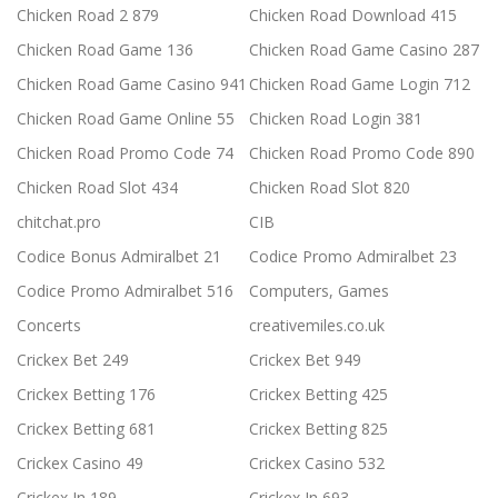
Chicken Road 2 879
Chicken Road Download 415
Chicken Road Game 136
Chicken Road Game Casino 287
Chicken Road Game Casino 941
Chicken Road Game Login 712
Chicken Road Game Online 55
Chicken Road Login 381
Chicken Road Promo Code 74
Chicken Road Promo Code 890
Chicken Road Slot 434
Chicken Road Slot 820
chitchat.pro
CIB
Codice Bonus Admiralbet 21
Codice Promo Admiralbet 23
Codice Promo Admiralbet 516
Computers, Games
Concerts
creativemiles.co.uk
Crickex Bet 249
Crickex Bet 949
Crickex Betting 176
Crickex Betting 425
Crickex Betting 681
Crickex Betting 825
Crickex Casino 49
Crickex Casino 532
Crickex In 189
Crickex In 693