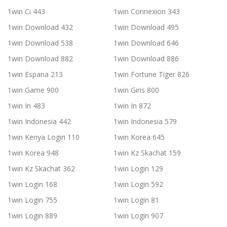
1win Ci 443
1win Connexion 343
1win Download 432
1win Download 495
1win Download 538
1win Download 646
1win Download 882
1win Download 886
1win Espana 213
1win Fortune Tiger 826
1win Game 900
1win Giris 800
1win In 483
1win In 872
1win Indonesia 442
1win Indonesia 579
1win Kenya Login 110
1win Korea 645
1win Korea 948
1win Kz Skachat 159
1win Kz Skachat 362
1win Login 129
1win Login 168
1win Login 592
1win Login 755
1win Login 81
1win Login 889
1win Login 907