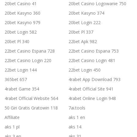
20bet Casino 41
20bet Casino Logowanie 750
20bet Kasyno 360
20bet Kasyno 374
20bet Kasyno 979
20bet Login 222
20bet Login 582
20bet Pl 337
20bet Pl 340
22bet Apk 982
22bet Casino Espana 728
22bet Casino Espana 753
22bet Casino Login 220
22bet Casino Login 481
22bet Login 144
22bet Login 450
365bet 657
4rabet App Download 793
4rabet Game 354
4rabet Official Site 941
4rabet Official Website 564
4rabet Online Login 948
50 Giri Gratis Gratowin 118
7ai.tools
Affiliate
aks 1 en
aks 1 pl
aks 14
aks 3 en
aks 31