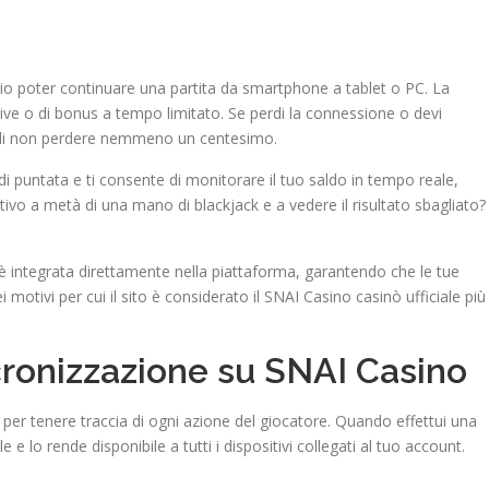
rio poter continuare una partita da smartphone a tablet o PC. La
 live o di bonus a tempo limitato. Se perdi la connessione o devi
e di non perdere nemmeno un centesimo.
ri di puntata e ti consente di monitorare il tuo saldo in tempo reale,
ivo a metà di una mano di blackjack e a vedere il risultato sbagliato?
è integrata direttamente nella piattaforma, garantendo che le tue
otivi per cui il sito è considerato il SNAI Casino casinò ufficiale più
cronizzazione su SNAI Casino
per tenere traccia di ogni azione del giocatore. Quando effettui una
e lo rende disponibile a tutti i dispositivi collegati al tuo account.