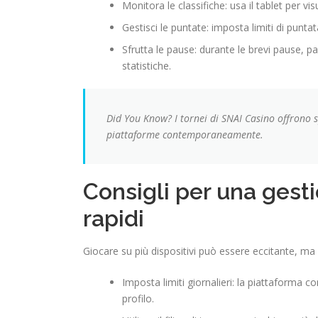
Monitora le classifiche: usa il tablet per vi
Gestisci le puntate: imposta limiti di puntat
Sfrutta le pause: durante le brevi pause, p
statistiche.
Did You Know? I tornei di SNAI Casino offrono s
piattaforme contemporaneamente.
Consigli per una gesti
rapidi
Giocare su più dispositivi può essere eccitante, ma 
Imposta limiti giornalieri: la piattaforma co
profilo.