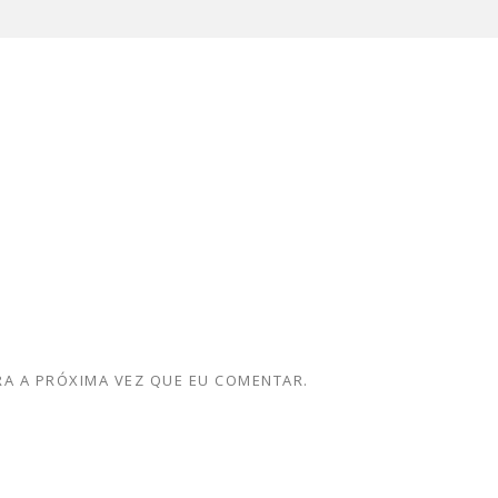
A A PRÓXIMA VEZ QUE EU COMENTAR.