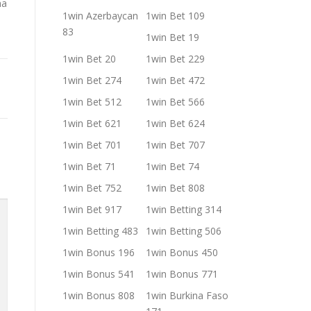
na
1win Azerbaycan
1win Bet 109
83
1win Bet 19
1win Bet 20
1win Bet 229
1win Bet 274
1win Bet 472
1win Bet 512
1win Bet 566
1win Bet 621
1win Bet 624
1win Bet 701
1win Bet 707
1win Bet 71
1win Bet 74
1win Bet 752
1win Bet 808
1win Bet 917
1win Betting 314
1win Betting 483
1win Betting 506
1win Bonus 196
1win Bonus 450
1win Bonus 541
1win Bonus 771
1win Bonus 808
1win Burkina Faso