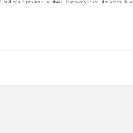
i la libertà di giocare su qualsiasi dispositivo, senza interruzioni. Buo