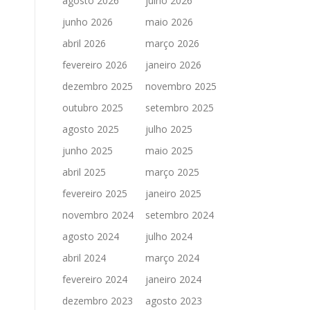
agosto 2026
julho 2026
junho 2026
maio 2026
abril 2026
março 2026
fevereiro 2026
janeiro 2026
dezembro 2025
novembro 2025
outubro 2025
setembro 2025
agosto 2025
julho 2025
junho 2025
maio 2025
abril 2025
março 2025
fevereiro 2025
janeiro 2025
novembro 2024
setembro 2024
agosto 2024
julho 2024
abril 2024
março 2024
fevereiro 2024
janeiro 2024
dezembro 2023
agosto 2023