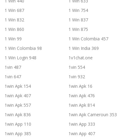
1 Win 440
1 Win 633
1 Win 687
1 Win 754
1 Win 832
1 Win 837
1 Win 860
1 Win 875
1 Win 99
1 Win Colombia 457
1 Win Colombia 98
1 Win India 369
1 Win Login 948
1v1chat.one
1vin 487
1vin 554
1vin 647
1vin 932
1win Apk 154
1win Apk 16
1win Apk 407
1win Apk 476
1win Apk 557
1win Apk 814
1win Apk 836
1win Apk Cameroun 353
1win App 110
1win App 333
1win App 385
1win App 407