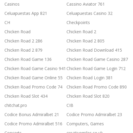
Casinos
Cassino Aviator 761
Celuapuestas App 821
Celuapuestas Casino 32
CH
Checkpoints
Chicken Road
Chicken Road 2
Chicken Road 2 286
Chicken Road 2 805
Chicken Road 2 879
Chicken Road Download 415
Chicken Road Game 136
Chicken Road Game Casino 287
Chicken Road Game Casino 941
Chicken Road Game Login 712
Chicken Road Game Online 55
Chicken Road Login 381
Chicken Road Promo Code 74
Chicken Road Promo Code 890
Chicken Road Slot 434
Chicken Road Slot 820
chitchat.pro
CIB
Codice Bonus Admiralbet 21
Codice Promo Admiralbet 23
Codice Promo Admiralbet 516
Computers, Games
Concerts
creativemiles.co.uk