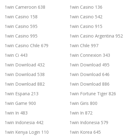
1win Cameroon 638
1win Casino 136
1win Casino 158
1win Casino 542
1win Casino 595
1win Casino 915
1win Casino 995
1win Casino Argentina 952
1win Casino Chile 679
1win Chile 997
1win Ci 443
1win Connexion 343
1win Download 432
1win Download 495
1win Download 538
1win Download 646
1win Download 882
1win Download 886
1win Espana 213
1win Fortune Tiger 826
1win Game 900
1win Giris 800
1win In 483
1win In 872
1win Indonesia 442
1win Indonesia 579
1win Kenya Login 110
1win Korea 645