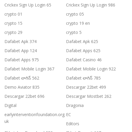
Crickex Sign Up Login 65
Crickex Sign Up Login 986
crypto 01
crypto 05
crypto 15
crypto 19 en
crypto 29
crypto 5
Dafabet Apk 374
Dafabet Apk 625
Dafabet App 124
Dafabet Apps 625
Dafabet Apps 975
Dafabet Casino 46
Dafabet Mobile Login 367
Dafabet Mobile Login 922
Dafabet లాగిన్ 562
Dafabet లాగిన్ 785
Demo Aviator 835
Descargar 22bet 499
Descargar 22bet 696
Descargar Mostbet 262
Digital
Dragonia
earlyinterventionfoundation.org.
EC
uk
Editors