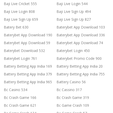
Baji Live Cricket 555
Baji Live Login 544
Baji Live Login 808
Baji Live Sign Up 494
Baji Live Sign Up 659
Baji Live Sign Up 827
Batery Bet 630
Baterybet App Download 103
Baterybet App Download 190
Baterybet App Download 336
Baterybet App Download 59
Baterybet App Download 74
Baterybet Download 532
Baterybet Login 450
Baterybet Login 761
Baterybet Promo Code 900
Battery Betting App India 169
Battery Betting App India 20
Battery Betting App India 379
Battery Betting App India 755
Battery Betting App India 965
Battery Casino 56
Bc Casino 534
Bc Cassino 317
Bc Crash Game 166
Bc Crash Game 319
Bc Crash Game 621
Bc Game Crash 109