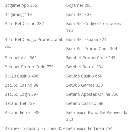
Bcgame App 356
Bcgamer 893
Bcgaming 119
Bdm Bet 807
Bdm Bet Casino 282
Bdm Bet Codigo Promocional
195
Bdm Bet Codigo Promocional
Bdm Bet Espana 821
563
Bdm Bet Promo Code 304
Bdmbet Avis 861
Bdmbet Promo Code 243
Bdmbet Promo Code 779
Bdmbet Retrait 834
Bet20 Casino 486
Bet365 Casino 650
Bet365 Casino 88
Bet365 Games 330
Bet365 Login 397
Betano Apostas Online 356
Betano Bet 739
Betano Cassino 680
Betano Entrar 548
Betmexico Bono De Bienvenida
323
Betmexico Casino En Linea 359
Betmexico En Linea 704