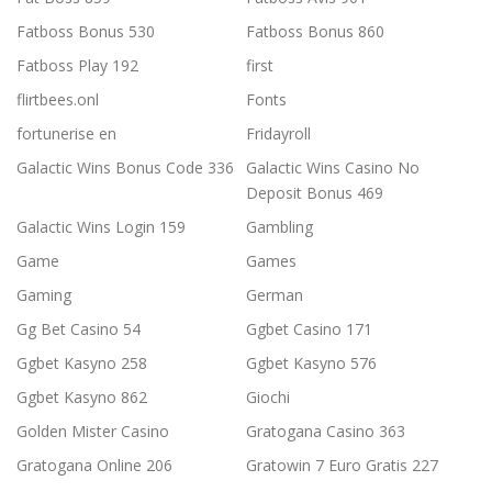
Fatboss Bonus 530
Fatboss Bonus 860
Fatboss Play 192
first
flirtbees.onl
Fonts
fortunerise en
Fridayroll
Galactic Wins Bonus Code 336
Galactic Wins Casino No
Deposit Bonus 469
Galactic Wins Login 159
Gambling
Game
Games
Gaming
German
Gg Bet Casino 54
Ggbet Casino 171
Ggbet Kasyno 258
Ggbet Kasyno 576
Ggbet Kasyno 862
Giochi
Golden Mister Casino
Gratogana Casino 363
Gratogana Online 206
Gratowin 7 Euro Gratis 227