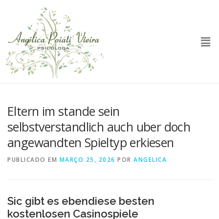
Eltern im stande sein
selbstverstandlich auch uber doch
angewandten Spieltyp erkiesen
PUBLICADO EM
MARÇO 25, 2026
POR
ANGELICA
Sic gibt es ebendiese besten
kostenlosen Casinospiele