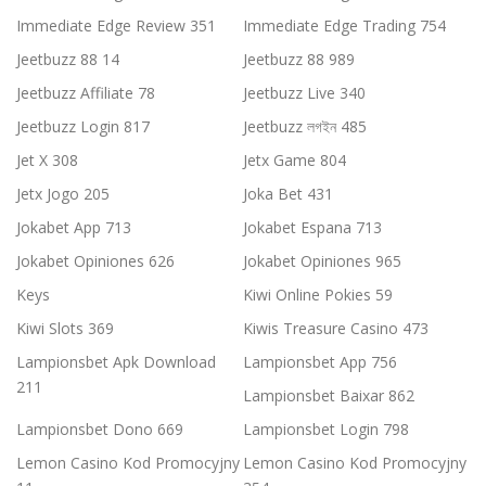
Immediate Edge Review 351
Immediate Edge Trading 754
Jeetbuzz 88 14
Jeetbuzz 88 989
Jeetbuzz Affiliate 78
Jeetbuzz Live 340
Jeetbuzz Login 817
Jeetbuzz লগইন 485
Jet X 308
Jetx Game 804
Jetx Jogo 205
Joka Bet 431
Jokabet App 713
Jokabet Espana 713
Jokabet Opiniones 626
Jokabet Opiniones 965
Keys
Kiwi Online Pokies 59
Kiwi Slots 369
Kiwis Treasure Casino 473
Lampionsbet Apk Download
Lampionsbet App 756
211
Lampionsbet Baixar 862
Lampionsbet Dono 669
Lampionsbet Login 798
Lemon Casino Kod Promocyjny
Lemon Casino Kod Promocyjny