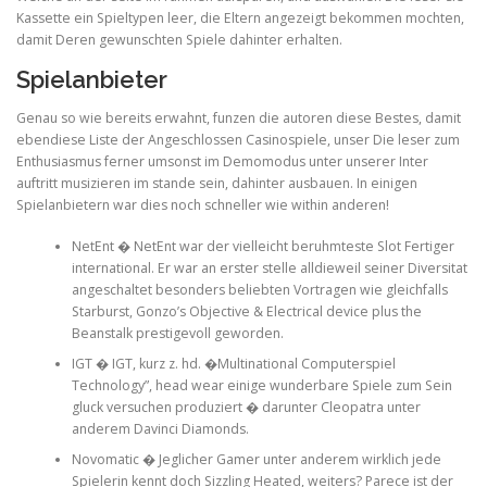
Kassette ein Spieltypen leer, die Eltern angezeigt bekommen mochten,
damit Deren gewunschten Spiele dahinter erhalten.
Spielanbieter
Genau so wie bereits erwahnt, funzen die autoren diese Bestes, damit
ebendiese Liste der Angeschlossen Casinospiele, unser Die leser zum
Enthusiasmus ferner umsonst im Demomodus unter unserer Inter
auftritt musizieren im stande sein, dahinter ausbauen. In einigen
Spielanbietern war dies noch schneller wie within anderen!
NetEnt � NetEnt war der vielleicht beruhmteste Slot Fertiger
international. Er war an erster stelle alldieweil seiner Diversitat
angeschaltet besonders beliebten Vortragen wie gleichfalls
Starburst, Gonzo’s Objective & Electrical device plus the
Beanstalk prestigevoll geworden.
IGT � IGT, kurz z. hd. �Multinational Computerspiel
Technology”, head wear einige wunderbare Spiele zum Sein
gluck versuchen produziert � darunter Cleopatra unter
anderem Davinci Diamonds.
Novomatic � Jeglicher Gamer unter anderem wirklich jede
Spielerin kennt doch Sizzling Heated, weiters? Parece ist der