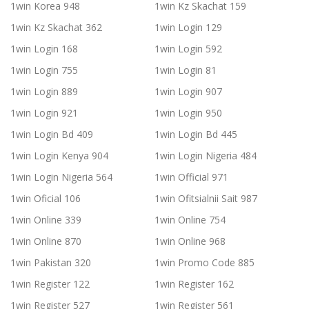
1win Korea 948
1win Kz Skachat 159
1win Kz Skachat 362
1win Login 129
1win Login 168
1win Login 592
1win Login 755
1win Login 81
1win Login 889
1win Login 907
1win Login 921
1win Login 950
1win Login Bd 409
1win Login Bd 445
1win Login Kenya 904
1win Login Nigeria 484
1win Login Nigeria 564
1win Official 971
1win Oficial 106
1win Ofitsialnii Sait 987
1win Online 339
1win Online 754
1win Online 870
1win Online 968
1win Pakistan 320
1win Promo Code 885
1win Register 122
1win Register 162
1win Register 527
1win Register 561