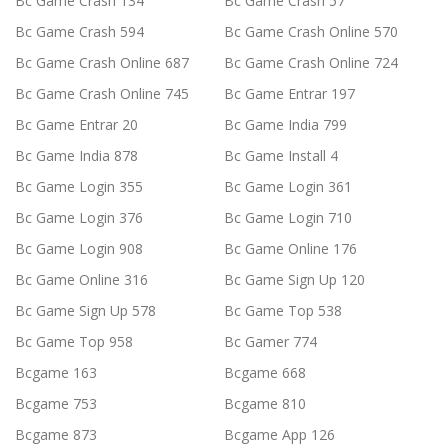
Bc Game Crash 134
Bc Game Crash 57
Bc Game Crash 594
Bc Game Crash Online 570
Bc Game Crash Online 687
Bc Game Crash Online 724
Bc Game Crash Online 745
Bc Game Entrar 197
Bc Game Entrar 20
Bc Game India 799
Bc Game India 878
Bc Game Install 4
Bc Game Login 355
Bc Game Login 361
Bc Game Login 376
Bc Game Login 710
Bc Game Login 908
Bc Game Online 176
Bc Game Online 316
Bc Game Sign Up 120
Bc Game Sign Up 578
Bc Game Top 538
Bc Game Top 958
Bc Gamer 774
Bcgame 163
Bcgame 668
Bcgame 753
Bcgame 810
Bcgame 873
Bcgame App 126