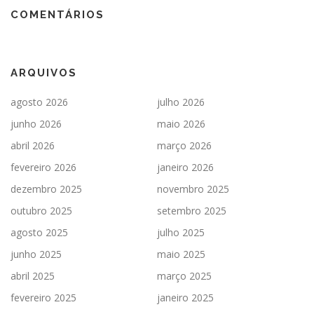
COMENTÁRIOS
ARQUIVOS
agosto 2026
julho 2026
junho 2026
maio 2026
abril 2026
março 2026
fevereiro 2026
janeiro 2026
dezembro 2025
novembro 2025
outubro 2025
setembro 2025
agosto 2025
julho 2025
junho 2025
maio 2025
abril 2025
março 2025
fevereiro 2025
janeiro 2025