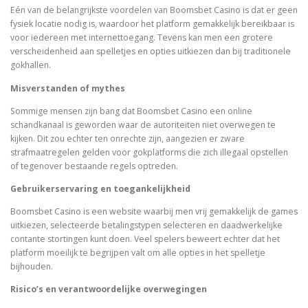
Eén van de belangrijkste voordelen van Boomsbet Casino is dat er geen
fysiek locatie nodig is, waardoor het platform gemakkelijk bereikbaar is
voor iedereen met internettoegang. Tevens kan men een grotere
verscheidenheid aan spelletjes en opties uitkiezen dan bij traditionele
gokhallen.
Misverstanden of mythes
Sommige mensen zijn bang dat Boomsbet Casino een online
schandkanaal is geworden waar de autoriteiten niet overwegen te
kijken. Dit zou echter ten onrechte zijn, aangezien er zware
strafmaatregelen gelden voor gokplatforms die zich illegaal opstellen
of tegenover bestaande regels optreden.
Gebruikerservaring en toegankelijkheid
Boomsbet Casino is een website waarbij men vrij gemakkelijk de games
uitkiezen, selecteerde betalingstypen selecteren en daadwerkelijke
contante stortingen kunt doen. Veel spelers beweert echter dat het
platform moeilijk te begrijpen valt om alle opties in het spelletje
bijhouden.
Risico’s en verantwoordelijke overwegingen