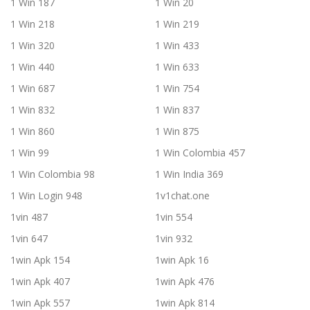
1 Win 187
1 Win 20
1 Win 218
1 Win 219
1 Win 320
1 Win 433
1 Win 440
1 Win 633
1 Win 687
1 Win 754
1 Win 832
1 Win 837
1 Win 860
1 Win 875
1 Win 99
1 Win Colombia 457
1 Win Colombia 98
1 Win India 369
1 Win Login 948
1v1chat.one
1vin 487
1vin 554
1vin 647
1vin 932
1win Apk 154
1win Apk 16
1win Apk 407
1win Apk 476
1win Apk 557
1win Apk 814