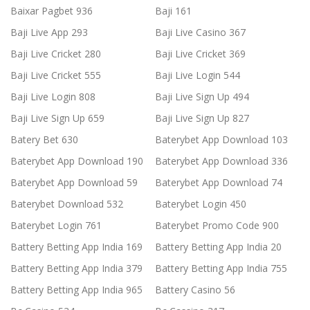
Baixar Pagbet 936
Baji 161
Baji Live App 293
Baji Live Casino 367
Baji Live Cricket 280
Baji Live Cricket 369
Baji Live Cricket 555
Baji Live Login 544
Baji Live Login 808
Baji Live Sign Up 494
Baji Live Sign Up 659
Baji Live Sign Up 827
Batery Bet 630
Baterybet App Download 103
Baterybet App Download 190
Baterybet App Download 336
Baterybet App Download 59
Baterybet App Download 74
Baterybet Download 532
Baterybet Login 450
Baterybet Login 761
Baterybet Promo Code 900
Battery Betting App India 169
Battery Betting App India 20
Battery Betting App India 379
Battery Betting App India 755
Battery Betting App India 965
Battery Casino 56