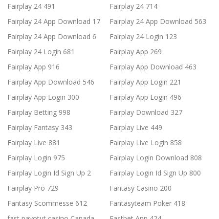
Fairplay 24 491
Fairplay 24 714
Fairplay 24 App Download 17
Fairplay 24 App Download 563
Fairplay 24 App Download 6
Fairplay 24 Login 123
Fairplay 24 Login 681
Fairplay App 269
Fairplay App 916
Fairplay App Download 463
Fairplay App Download 546
Fairplay App Login 221
Fairplay App Login 300
Fairplay App Login 496
Fairplay Betting 998
Fairplay Download 327
Fairplay Fantasy 343
Fairplay Live 449
Fairplay Live 881
Fairplay Live Login 858
Fairplay Login 975
Fairplay Login Download 808
Fairplay Login Id Sign Up 2
Fairplay Login Id Sign Up 800
Fairplay Pro 729
Fantasy Casino 200
Fantasy Scommesse 612
Fantasyteam Poker 418
fast payotut casino Canada
Fastbet App 424