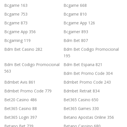
Bcgame 163
Bcgame 668
Bcgame 753
Bcgame 810
Bcgame 873
Bcgame App 126
Bcgame App 356
Bcgamer 893
Bcgaming 119
Bdm Bet 807
Bdm Bet Casino 282
Bdm Bet Codigo Promocional
195
Bdm Bet Codigo Promocional
Bdm Bet Espana 821
563
Bdm Bet Promo Code 304
Bdmbet Avis 861
Bdmbet Promo Code 243
Bdmbet Promo Code 779
Bdmbet Retrait 834
Bet20 Casino 486
Bet365 Casino 650
Bet365 Casino 88
Bet365 Games 330
Bet365 Login 397
Betano Apostas Online 356
Betano Bet 739
Betano Cassino 680