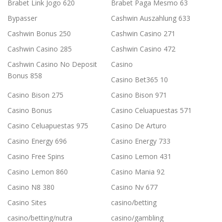
Brabet Link Jogo 620
Brabet Paga Mesmo 63
Bypasser
Cashwin Auszahlung 633
Cashwin Bonus 250
Cashwin Casino 271
Cashwin Casino 285
Cashwin Casino 472
Cashwin Casino No Deposit
Casino
Bonus 858
Casino Bet365 10
Casino Bison 275
Casino Bison 971
Casino Bonus
Casino Celuapuestas 571
Casino Celuapuestas 975
Casino De Arturo
Casino Energy 696
Casino Energy 733
Casino Free Spins
Casino Lemon 431
Casino Lemon 860
Casino Mania 92
Casino N8 380
Casino Nv 677
Casino Sites
casino/betting
casino/betting/nutra
casino/gambling