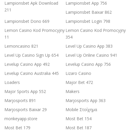
Lampionsbet Apk Download
Lampionsbet App 756
211
Lampionsbet Baixar 862
Lampionsbet Dono 669
Lampionsbet Login 798
Lemon Casino Kod Promocyjny
Lemon Casino Kod Promocyjny
11
354
Lemoncasino 821
Level Up Casino App 383
Level Up Casino Sign Up 654
Level Up Online Casino 941
Levelup Casino App 492
Levelup Casino App 756
Levelup Casino Australia 445
Lizaro Casino
Loaders
Major Bet 472
Major Sports App 552
Makers
Marjosports 891
Marjosports App 363
Marjosports Baixar 29
Mobile Στοίχημα
monkeyapp.store
Most Bet 154
Most Bet 179
Most Bet 187