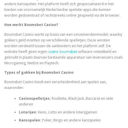
andere kansspelen. Het platform heeft zich gespecialiseerd in het
bieden van voornamelijk Nederlandse spelsite-apps die kunnen
worden gedownload of rechtstreeks online gespeeld via de browser.
Hoe werkt Boomsbet Casino?
Boomsbet Casino werkt op basis van een omzetverdienmodel, waarbij
gokkers geld inzetten op verschillende spelletjes. Deze winsten
worden verdeeld tussen de aanbieders en het platform zelf. De
website heeft geen eigen
casino boomsbet
software ontwikkeld en
gebruikt in plaats daarvan bestaande apparatuur van leveranciers zoals
Microgaming, NetEnt en Playtech.
Types of gokken bij Boomsbet Casino
Boomsbet Casino biedt een verscheidenheid aan spelen aan,
waaronder:
Casinospelletjes:
Roullette, Black Jack, Baccarat en vele
anderen
Loterijen:
Keno, Lotto en andere loterijgamen
Kansspelen:
Poker, Bingo en andere kansspelen