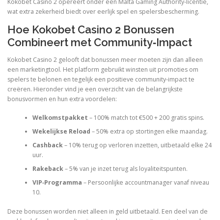
Kokobet Casino 2 opereert onder een Malta Gaming Authority‑licentie,
wat extra zekerheid biedt over eerlijk spel en spelersbescherming.
Hoe Kokobet Casino 2 Bonussen
Combineert met Community‑Impact
Kokobet Casino 2 gelooft dat bonussen meer moeten zijn dan alleen
een marketingtool. Het platform gebruikt winsten uit promoties om
spelers te belonen en tegelijk een positieve community‑impact te
creëren. Hieronder vind je een overzicht van de belangrijkste
bonusvormen en hun extra voordelen:
Welkomstpakket
– 100% match tot €500 + 200 gratis spins.
Wekelijkse Reload
– 50% extra op stortingen elke maandag.
Cashback
– 10% terug op verloren inzetten, uitbetaald elke 24
uur.
Rakeback
– 5% van je inzet terug als loyaliteitspunten.
VIP‑Programma
– Persoonlijke accountmanager vanaf niveau
10.
Deze bonussen worden niet alleen in geld uitbetaald. Een deel van de