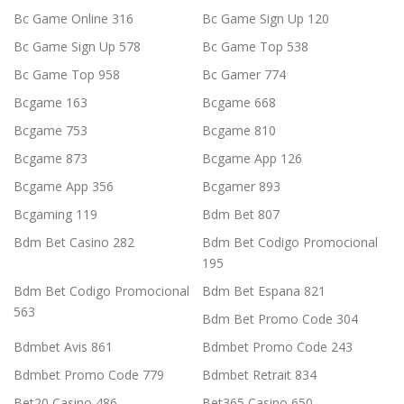
Bc Game Online 316
Bc Game Sign Up 120
Bc Game Sign Up 578
Bc Game Top 538
Bc Game Top 958
Bc Gamer 774
Bcgame 163
Bcgame 668
Bcgame 753
Bcgame 810
Bcgame 873
Bcgame App 126
Bcgame App 356
Bcgamer 893
Bcgaming 119
Bdm Bet 807
Bdm Bet Casino 282
Bdm Bet Codigo Promocional
195
Bdm Bet Codigo Promocional
Bdm Bet Espana 821
563
Bdm Bet Promo Code 304
Bdmbet Avis 861
Bdmbet Promo Code 243
Bdmbet Promo Code 779
Bdmbet Retrait 834
Bet20 Casino 486
Bet365 Casino 650