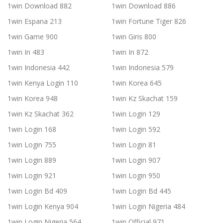
1win Download 882
1win Download 886
1win Espana 213
1win Fortune Tiger 826
1win Game 900
1win Giris 800
1win In 483
1win In 872
1win Indonesia 442
1win Indonesia 579
1win Kenya Login 110
1win Korea 645
1win Korea 948
1win Kz Skachat 159
1win Kz Skachat 362
1win Login 129
1win Login 168
1win Login 592
1win Login 755
1win Login 81
1win Login 889
1win Login 907
1win Login 921
1win Login 950
1win Login Bd 409
1win Login Bd 445
1win Login Kenya 904
1win Login Nigeria 484
1win Login Nigeria 564
1win Official 971