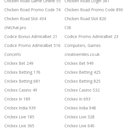
Chicken Road Game Online 55
Chicken Road Login 381
Chicken Road Promo Code 74
Chicken Road Promo Code 890
Chicken Road Slot 434
Chicken Road Slot 820
chitchat.pro
CIB
Codice Bonus Admiralbet 21
Codice Promo Admiralbet 23
Codice Promo Admiralbet 516
Computers, Games
Concerts
creativemiles.co.uk
Crickex Bet 249
Crickex Bet 949
Crickex Betting 176
Crickex Betting 425
Crickex Betting 681
Crickex Betting 825
Crickex Casino 49
Crickex Casino 532
Crickex In 189
Crickex In 693
Crickex India 939
Crickex India 948
Crickex Live 185
Crickex Live 328
Crickex Live 365
Crickex Live 640