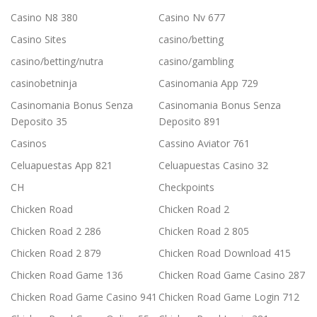
Casino N8 380
Casino Nv 677
Casino Sites
casino/betting
casino/betting/nutra
casino/gambling
casinobetninja
Casinomania App 729
Casinomania Bonus Senza
Casinomania Bonus Senza
Deposito 35
Deposito 891
Casinos
Cassino Aviator 761
Celuapuestas App 821
Celuapuestas Casino 32
CH
Checkpoints
Chicken Road
Chicken Road 2
Chicken Road 2 286
Chicken Road 2 805
Chicken Road 2 879
Chicken Road Download 415
Chicken Road Game 136
Chicken Road Game Casino 287
Chicken Road Game Casino 941
Chicken Road Game Login 712