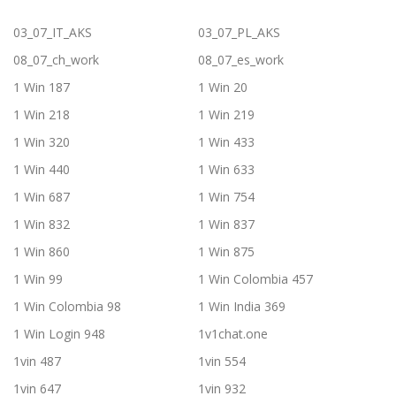
03_07_IT_AKS
03_07_PL_AKS
08_07_ch_work
08_07_es_work
1 Win 187
1 Win 20
1 Win 218
1 Win 219
1 Win 320
1 Win 433
1 Win 440
1 Win 633
1 Win 687
1 Win 754
1 Win 832
1 Win 837
1 Win 860
1 Win 875
1 Win 99
1 Win Colombia 457
1 Win Colombia 98
1 Win India 369
1 Win Login 948
1v1chat.one
1vin 487
1vin 554
1vin 647
1vin 932