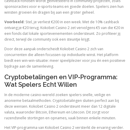
cashback‑fondsen wordt geïnvesteerd in community‑projecten, zoals
sponsoracties voor e‑sports‑teams en goede doelen. Spelers zien hun
winsten groeien én dragen bij aan een groter geheel.
Voorbeeld:
Stel, je verliest €200 in een week. Met de 10% cashback
ontvang je €20 terug. Kokobet Casino 2 zet vervolgens €5 van die €20 in
een fonds dat lokale sportevenementen ondersteunt. Zo profiteer jij
direct, terwijl de community ook een steuntje krijgt.
Door deze aanpak onderscheidt Kokobet Casino 2 zich van
concurrenten die alleen focussen op individuele winst. Het platform
biedt een win‑win‑situatie: meer speelplezier voor jou én een positieve
bijdrage aan de samenleving.
Cryptobetalingen en VIP‑Programma:
Wat Spelers Echt Willen
In de moderne casino‑wereld zoeken spelers snelle, veilige en
anonieme betaalmethoden. Cryptobetalingen sluiten perfect aan bij
deze wensen. Kokobet Casino 2 ondersteunt meer dan 12 digitale
valuta, waaronder Bitcoin, Ethereum en Litecoin. Dit zorgt voor
razendsnelle stortingen en opnames, vaak binnen enkele minuten.
Het VIP‑programma van Kokobet Casino 2 versterkt de ervaring verder.