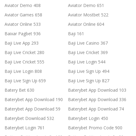
Aviator Demo 408
Aviator Demo 651
Aviator Games 658
Aviator Mostbet 522
Aviator Online 533
Aviator Online 604
Baixar Pagbet 936
Baji 161
Baji Live App 293
Baji Live Casino 367
Baji Live Cricket 280
Baji Live Cricket 369
Baji Live Cricket 555
Baji Live Login 544
Baji Live Login 808
Baji Live Sign Up 494
Baji Live Sign Up 659
Baji Live Sign Up 827
Batery Bet 630
Baterybet App Download 103
Baterybet App Download 190
Baterybet App Download 336
Baterybet App Download 59
Baterybet App Download 74
Baterybet Download 532
Baterybet Login 450
Baterybet Login 761
Baterybet Promo Code 900