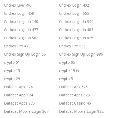
Crickex Live 796
Crickex Login 402
Crickex Login 458
Crickex Login 665
Crickex Login In 140
Crickex Login In 344
Crickex Login In 477
Crickex Login In 483
Crickex Login In 562
Crickex Login In 825
Crickex Pro 420
Crickex Pro 556
Crickex Sign Up Login 65
Crickex Sign Up Login 986
crypto 01
crypto 05
crypto 15
crypto 19 en
crypto 29
crypto 5
Dafabet Apk 374
Dafabet Apk 625
Dafabet App 124
Dafabet Apps 625
Dafabet Apps 975
Dafabet Casino 46
Dafabet Mobile Login 367
Dafabet Mobile Login 922