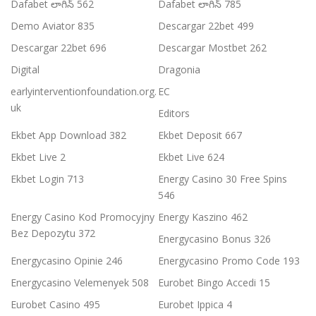
Dafabet లాగిన్ 562
Dafabet లాగిన్ 785
Demo Aviator 835
Descargar 22bet 499
Descargar 22bet 696
Descargar Mostbet 262
Digital
Dragonia
earlyinterventionfoundation.org.
EC
uk
Editors
Ekbet App Download 382
Ekbet Deposit 667
Ekbet Live 2
Ekbet Live 624
Ekbet Login 713
Energy Casino 30 Free Spins
546
Energy Casino Kod Promocyjny
Energy Kaszino 462
Bez Depozytu 372
Energycasino Bonus 326
Energycasino Opinie 246
Energycasino Promo Code 193
Energycasino Velemenyek 508
Eurobet Bingo Accedi 15
Eurobet Casino 495
Eurobet Ippica 4