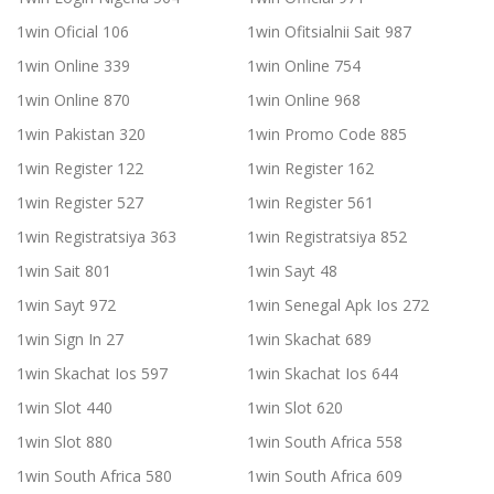
1win Oficial 106
1win Ofitsialnii Sait 987
1win Online 339
1win Online 754
1win Online 870
1win Online 968
1win Pakistan 320
1win Promo Code 885
1win Register 122
1win Register 162
1win Register 527
1win Register 561
1win Registratsiya 363
1win Registratsiya 852
1win Sait 801
1win Sayt 48
1win Sayt 972
1win Senegal Apk Ios 272
1win Sign In 27
1win Skachat 689
1win Skachat Ios 597
1win Skachat Ios 644
1win Slot 440
1win Slot 620
1win Slot 880
1win South Africa 558
1win South Africa 580
1win South Africa 609