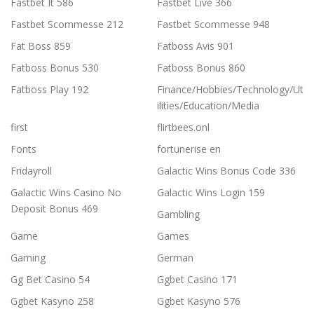
Fastbet It 586
Fastbet Live 366
Fastbet Scommesse 212
Fastbet Scommesse 948
Fat Boss 859
Fatboss Avis 901
Fatboss Bonus 530
Fatboss Bonus 860
Fatboss Play 192
Finance/Hobbies/Technology/Ut
ilities/Education/Media
first
flirtbees.onl
Fonts
fortunerise en
Fridayroll
Galactic Wins Bonus Code 336
Galactic Wins Casino No
Galactic Wins Login 159
Deposit Bonus 469
Gambling
Game
Games
Gaming
German
Gg Bet Casino 54
Ggbet Casino 171
Ggbet Kasyno 258
Ggbet Kasyno 576