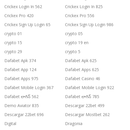
Crickex Login In 562
Crickex Login In 825
Crickex Pro 420
Crickex Pro 556
Crickex Sign Up Login 65
Crickex Sign Up Login 986
crypto 01
crypto 05
crypto 15
crypto 19 en
crypto 29
crypto 5
Dafabet Apk 374
Dafabet Apk 625
Dafabet App 124
Dafabet Apps 625
Dafabet Apps 975
Dafabet Casino 46
Dafabet Mobile Login 367
Dafabet Mobile Login 922
Dafabet లాగిన్ 562
Dafabet లాగిన్ 785
Demo Aviator 835
Descargar 22bet 499
Descargar 22bet 696
Descargar Mostbet 262
Digital
Dragonia