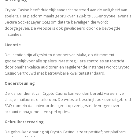
Crypto Casino heeft duidelijk aandacht besteed aan de veiligheid van
spelers. Het platform maakt gebruik van 128-bits SSL-encryptie, evenals
Secure Socket Layer (SSL) om data te beveiligen die wordt
doorgegeven. De website is ook gevalideerd door de bevoegde
instanties.
Licentie
De licenties zijn afgesloten door het van Malta, op dit moment
gedeeltelijk voor alle spelers. Naast reguliere controles en toezicht
door onafhankelijke auditoren en regulerende instanties wordt Crypto
Casino vertrouwd met betrouwbare kwaliteitsstandaard.
Ondersteuning
De klantendienst van Crypto Casino kan worden bereikt via een live
chat, e-mailadres of telefoon. De website beschrijft ook een uitgebreid
FAQ-domein dat antwoorden geeft op veelgestelde vragen over
account management en spel opties.
Gebruikerservaring
De gebruiker ervaring bij Crypto Casino is zeer positief; het platform