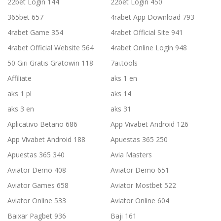
22bet Login 144
22bet Login 450
365bet 657
4rabet App Download 793
4rabet Game 354
4rabet Official Site 941
4rabet Official Website 564
4rabet Online Login 948
50 Giri Gratis Gratowin 118
7ai.tools
Affiliate
aks 1 en
aks 1 pl
aks 14
aks 3 en
aks 31
Aplicativo Betano 686
App Vivabet Android 126
App Vivabet Android 188
Apuestas 365 250
Apuestas 365 340
Avia Masters
Aviator Demo 408
Aviator Demo 651
Aviator Games 658
Aviator Mostbet 522
Aviator Online 533
Aviator Online 604
Baixar Pagbet 936
Baji 161