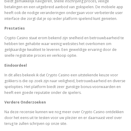
biedt gemakkelijk navigeren, snelle inschrijving proces, veilige
betalingen en een uitgebreid aanbod van gokspelen. De mobiele app
heeft ook de nodige veranderingen ondergaan voor verbeterde user
interface die zorgt dat je op ieder platform spelend kunt genieten.
Prestaties
Crypto Casino staat erom bekend zijn snelheid en betrouwbaarheid te
hebben ten gehabite waar weinig websites het overkomen om
gelijkaardige kwaliteit te leveren. Een geweldige ervaring door de
snelle registratie proces en verkoop optie.
Eindoordeel
In dit alles bekeek ik dat Crypto Casino een uitstekende keuze voor
gokkers is die op zoek zijn naar veiligheid, betrouwbaarheid en diverse
spelopties. Het platform biedt zeer gunstige bonus-voorwaarden en
heeft een goede reputatie onder de spelers.
Verdere Onderzoeken
Na deze recensie kunnen we nog meer over Crypto Casino ontdekken
door het eens uit te testen voor uw plezier en er daarnaast veel over
terug te zullen schrijven op onze site.