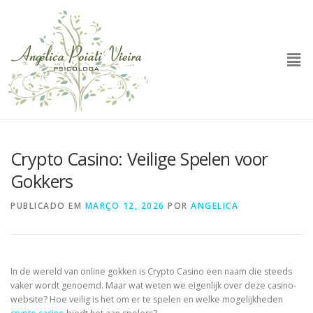
Crypto Casino: Veilige Spelen voor
Gokkers
PUBLICADO EM
MARÇO 12, 2026
POR
ANGELICA
In de wereld van online gokken is Crypto Casino een naam die steeds
vaker wordt genoemd. Maar wat weten we eigenlijk over deze casino-
website? Hoe veilig is het om er te spelen en welke mogelijkheden