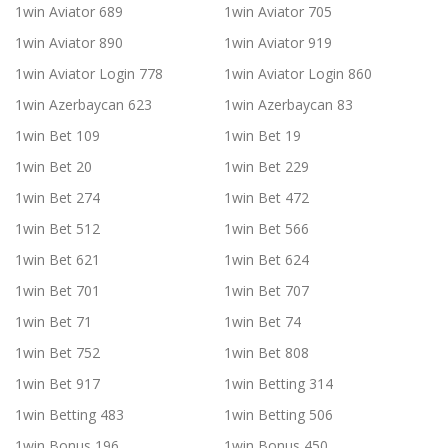
1win Aviator 689
1win Aviator 705
1win Aviator 890
1win Aviator 919
1win Aviator Login 778
1win Aviator Login 860
1win Azerbaycan 623
1win Azerbaycan 83
1win Bet 109
1win Bet 19
1win Bet 20
1win Bet 229
1win Bet 274
1win Bet 472
1win Bet 512
1win Bet 566
1win Bet 621
1win Bet 624
1win Bet 701
1win Bet 707
1win Bet 71
1win Bet 74
1win Bet 752
1win Bet 808
1win Bet 917
1win Betting 314
1win Betting 483
1win Betting 506
1win Bonus 196
1win Bonus 450