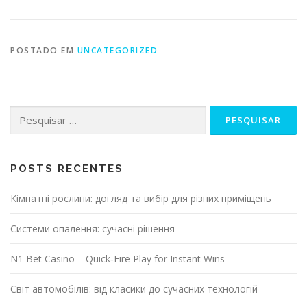
POSTADO EM
UNCATEGORIZED
POSTS RECENTES
Кімнатні рослини: догляд та вибір для різних приміщень
Системи опалення: сучасні рішення
N1 Bet Casino – Quick‑Fire Play for Instant Wins
Світ автомобілів: від класики до сучасних технологій