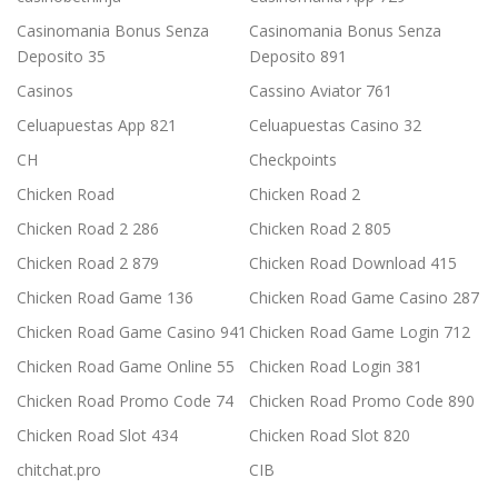
Casinomania Bonus Senza
Casinomania Bonus Senza
Deposito 35
Deposito 891
Casinos
Cassino Aviator 761
Celuapuestas App 821
Celuapuestas Casino 32
CH
Checkpoints
Chicken Road
Chicken Road 2
Chicken Road 2 286
Chicken Road 2 805
Chicken Road 2 879
Chicken Road Download 415
Chicken Road Game 136
Chicken Road Game Casino 287
Chicken Road Game Casino 941
Chicken Road Game Login 712
Chicken Road Game Online 55
Chicken Road Login 381
Chicken Road Promo Code 74
Chicken Road Promo Code 890
Chicken Road Slot 434
Chicken Road Slot 820
chitchat.pro
CIB