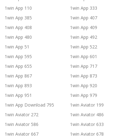
1win App 110
1win App 333
1win App 385
1win App 407
1win App 408
1win App 409
1win App 480
1win App 492
1win App 51
1win App 522
1win App 595
1win App 601
1win App 655
1win App 717
1win App 867
1win App 873
1win App 893
1win App 920
1win App 951
1win App 979
1win App Download 795
1win Aviator 199
1win Aviator 272
1win Aviator 486
1win Aviator 586
1win Aviator 633
1win Aviator 667
1win Aviator 678