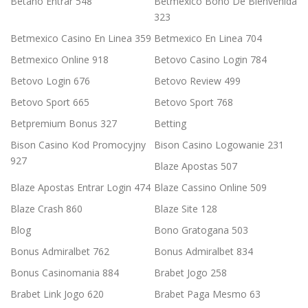
Betano Entrar 548
Betmexico Bono De Bienvenida
323
Betmexico Casino En Linea 359
Betmexico En Linea 704
Betmexico Online 918
Betovo Casino Login 784
Betovo Login 676
Betovo Review 499
Betovo Sport 665
Betovo Sport 768
Betpremium Bonus 327
Betting
Bison Casino Kod Promocyjny
Bison Casino Logowanie 231
927
Blaze Apostas 507
Blaze Apostas Entrar Login 474
Blaze Cassino Online 509
Blaze Crash 860
Blaze Site 128
Blog
Bono Gratogana 503
Bonus Admiralbet 762
Bonus Admiralbet 834
Bonus Casinomania 884
Brabet Jogo 258
Brabet Link Jogo 620
Brabet Paga Mesmo 63