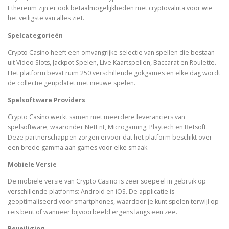
Ethereum zijn er ook betaalmogelijkheden met cryptovaluta voor wie
het veiligste van alles ziet.
Spelcategorieën
Crypto Casino heeft een omvangrijke selectie van spellen die bestaan
uit Video Slots, Jackpot Spelen, Live Kaartspellen, Baccarat en Roulette.
Het platform bevat ruim 250 verschillende gokgames en elke dag wordt
de collectie geüpdatet met nieuwe spelen.
Spelsoftware Providers
Crypto Casino werkt samen met meerdere leveranciers van
spelsoftware, waaronder NetEnt, Microgaming, Playtech en Betsoft.
Deze partnerschappen zorgen ervoor dat het platform beschikt over
een brede gamma aan games voor elke smaak.
Mobiele Versie
De mobiele versie van Crypto Casino is zeer soepeel in gebruik op
verschillende platforms: Android en iOS. De applicatie is
geoptimaliseerd voor smartphones, waardoor je kunt spelen terwijl op
reis bent of wanneer bijvoorbeeld ergens langs een zee.
Beveiliging