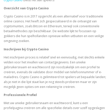
crypto casino
biedt het aan spelers?
Overzicht van Crypto Casino
Crypto Casino is in 2017 opgericht als een alternatief voor traditionele
online casinos. Het heeft zich gespecialiseerd in de ontvangst van
cryptomunten, zoals Bitcoin en Ethereum, terwijl ook conventionele
betaalmethodes zijn beschikbaar. De website lijkt te focussen op
gokkers die hun spelhollanden opnieuw willen uitbuiten en een veilige
omgeving zoeken.
Inschrijven bij Crypto Casino
Het inschrijven proces is relatief snel en eenvoudig, met slechts enkele
velden voor het invullen van contactgegevens. Een unieke
gebruikersnaam en wachtwoord zijn noodzakelijk om een profiel te
creëren, evenals de validatie door middel van telefoonnummer of e-
mailadres. Crypto Casino is gelimiteerd tot spelers uit bepaalde landen;
als je niet in die lijst staat kun je nog steeds proberen maar er zijn
mogelijk geen opties om een rekening te creëren.
Professionele Profiel
Met uw unieke gebruikersnaam en wachtwoord, kunt u een
profielpagina creëren om alle specifieke details over uzelf opgeslagen