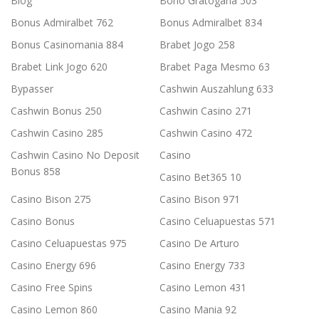
Blog
Bono Gratogana 503
Bonus Admiralbet 762
Bonus Admiralbet 834
Bonus Casinomania 884
Brabet Jogo 258
Brabet Link Jogo 620
Brabet Paga Mesmo 63
Bypasser
Cashwin Auszahlung 633
Cashwin Bonus 250
Cashwin Casino 271
Cashwin Casino 285
Cashwin Casino 472
Cashwin Casino No Deposit
Casino
Bonus 858
Casino Bet365 10
Casino Bison 275
Casino Bison 971
Casino Bonus
Casino Celuapuestas 571
Casino Celuapuestas 975
Casino De Arturo
Casino Energy 696
Casino Energy 733
Casino Free Spins
Casino Lemon 431
Casino Lemon 860
Casino Mania 92