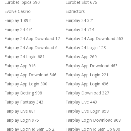
Eurobet Ippica 590
Eurobet Slot 676
Evolve Casino
Extractors
Fairplay 1 892
Fairplay 24 321
Fairplay 24 491
Fairplay 24 714
Fairplay 24 App Download 17
Fairplay 24 App Download 563
Fairplay 24 App Download 6
Fairplay 24 Login 123
Fairplay 24 Login 681
Fairplay App 269
Fairplay App 916
Fairplay App Download 463
Fairplay App Download 546
Fairplay App Login 221
Fairplay App Login 300
Fairplay App Login 496
Fairplay Betting 998
Fairplay Download 327
Fairplay Fantasy 343
Fairplay Live 449
Fairplay Live 881
Fairplay Live Login 858
Fairplay Login 975
Fairplay Login Download 808
Fairplay Login Id Sign Up 2
Fairplay Login Id Sign Up 800