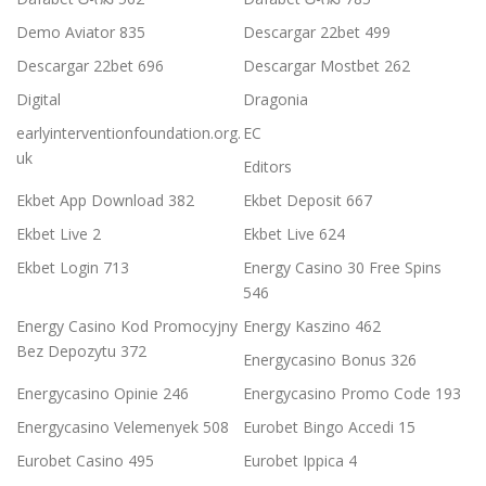
Demo Aviator 835
Descargar 22bet 499
Descargar 22bet 696
Descargar Mostbet 262
Digital
Dragonia
earlyinterventionfoundation.org.
EC
uk
Editors
Ekbet App Download 382
Ekbet Deposit 667
Ekbet Live 2
Ekbet Live 624
Ekbet Login 713
Energy Casino 30 Free Spins
546
Energy Casino Kod Promocyjny
Energy Kaszino 462
Bez Depozytu 372
Energycasino Bonus 326
Energycasino Opinie 246
Energycasino Promo Code 193
Energycasino Velemenyek 508
Eurobet Bingo Accedi 15
Eurobet Casino 495
Eurobet Ippica 4