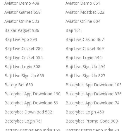
Aviator Demo 408
Aviator Demo 651
Aviator Games 658
Aviator Mostbet 522
Aviator Online 533
Aviator Online 604
Baixar Pagbet 936
Baji 161
Baji Live App 293
Baji Live Casino 367
Baji Live Cricket 280
Baji Live Cricket 369
Baji Live Cricket 555
Baji Live Login 544
Baji Live Login 808
Baji Live Sign Up 494
Baji Live Sign Up 659
Baji Live Sign Up 827
Batery Bet 630
Baterybet App Download 103
Baterybet App Download 190
Baterybet App Download 336
Baterybet App Download 59
Baterybet App Download 74
Baterybet Download 532
Baterybet Login 450
Baterybet Login 761
Baterybet Promo Code 900
Battery Betting App India 169
Battery Betting App India 20