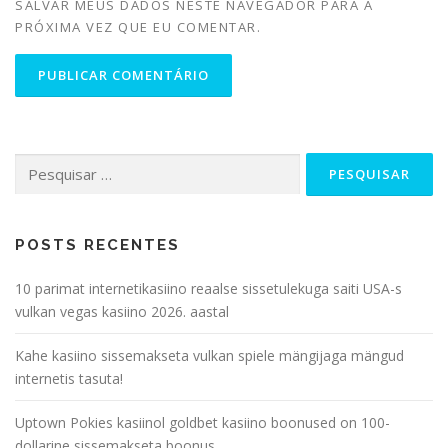
SALVAR MEUS DADOS NESTE NAVEGADOR PARA A
PRÓXIMA VEZ QUE EU COMENTAR.
POSTS RECENTES
10 parimat internetikasiino reaalse sissetulekuga saiti USA-s
vulkan vegas kasiino 2026. aastal
Kahe kasiino sissemakseta vulkan spiele mängijaga mängud
internetis tasuta!
Uptown Pokies kasiinol goldbet kasiino boonused on 100-
dollarine sissemakseta boonus