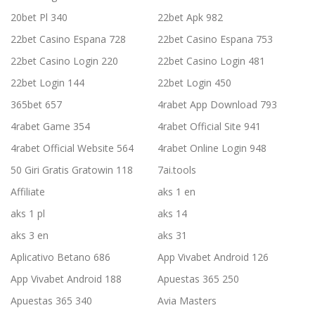
20bet Pl 340
22bet Apk 982
22bet Casino Espana 728
22bet Casino Espana 753
22bet Casino Login 220
22bet Casino Login 481
22bet Login 144
22bet Login 450
365bet 657
4rabet App Download 793
4rabet Game 354
4rabet Official Site 941
4rabet Official Website 564
4rabet Online Login 948
50 Giri Gratis Gratowin 118
7ai.tools
Affiliate
aks 1 en
aks 1 pl
aks 14
aks 3 en
aks 31
Aplicativo Betano 686
App Vivabet Android 126
App Vivabet Android 188
Apuestas 365 250
Apuestas 365 340
Avia Masters