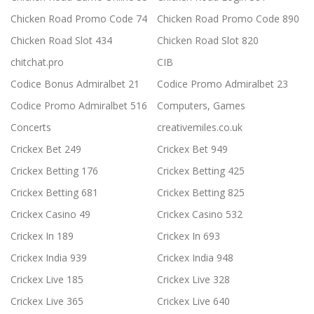
Chicken Road Promo Code 74
Chicken Road Promo Code 890
Chicken Road Slot 434
Chicken Road Slot 820
chitchat.pro
CIB
Codice Bonus Admiralbet 21
Codice Promo Admiralbet 23
Codice Promo Admiralbet 516
Computers, Games
Concerts
creativemiles.co.uk
Crickex Bet 249
Crickex Bet 949
Crickex Betting 176
Crickex Betting 425
Crickex Betting 681
Crickex Betting 825
Crickex Casino 49
Crickex Casino 532
Crickex In 189
Crickex In 693
Crickex India 939
Crickex India 948
Crickex Live 185
Crickex Live 328
Crickex Live 365
Crickex Live 640