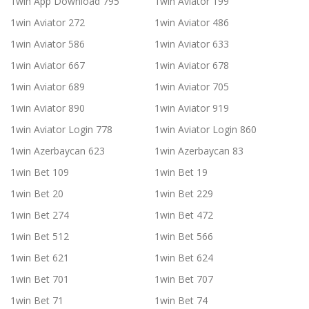
1win App Download 795
1win Aviator 199
1win Aviator 272
1win Aviator 486
1win Aviator 586
1win Aviator 633
1win Aviator 667
1win Aviator 678
1win Aviator 689
1win Aviator 705
1win Aviator 890
1win Aviator 919
1win Aviator Login 778
1win Aviator Login 860
1win Azerbaycan 623
1win Azerbaycan 83
1win Bet 109
1win Bet 19
1win Bet 20
1win Bet 229
1win Bet 274
1win Bet 472
1win Bet 512
1win Bet 566
1win Bet 621
1win Bet 624
1win Bet 701
1win Bet 707
1win Bet 71
1win Bet 74