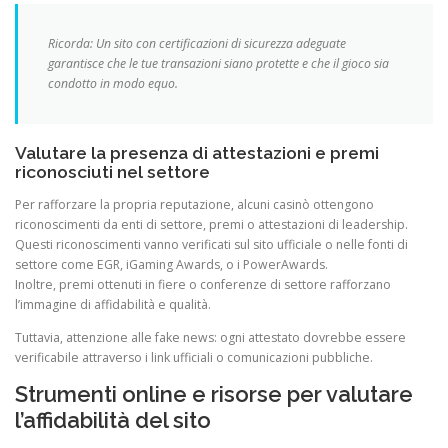
Ricorda: Un sito con certificazioni di sicurezza adeguate
garantisce che le tue transazioni siano protette e che il gioco sia
condotto in modo equo.
Valutare la presenza di attestazioni e premi
riconosciuti nel settore
Per rafforzare la propria reputazione, alcuni casinò ottengono
riconoscimenti da enti di settore, premi o attestazioni di leadership.
Questi riconoscimenti vanno verificati sul sito ufficiale o nelle fonti di
settore come EGR, iGaming Awards, o i PowerAwards.
Inoltre, premi ottenuti in fiere o conferenze di settore rafforzano
l’immagine di affidabilità e qualità.
Tuttavia, attenzione alle fake news: ogni attestato dovrebbe essere
verificabile attraverso i link ufficiali o comunicazioni pubbliche.
Strumenti online e risorse per valutare
l’affidabilità del sito