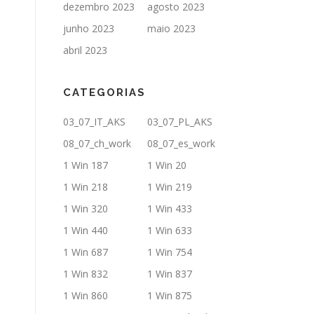
dezembro 2023
agosto 2023
junho 2023
maio 2023
abril 2023
CATEGORIAS
03_07_IT_AKS
03_07_PL_AKS
08_07_ch_work
08_07_es_work
1 Win 187
1 Win 20
1 Win 218
1 Win 219
1 Win 320
1 Win 433
1 Win 440
1 Win 633
1 Win 687
1 Win 754
1 Win 832
1 Win 837
1 Win 860
1 Win 875