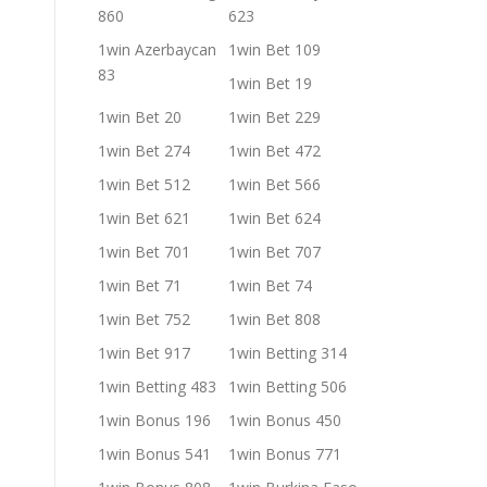
860
623
1win Azerbaycan
1win Bet 109
83
1win Bet 19
1win Bet 20
1win Bet 229
1win Bet 274
1win Bet 472
1win Bet 512
1win Bet 566
1win Bet 621
1win Bet 624
1win Bet 701
1win Bet 707
1win Bet 71
1win Bet 74
1win Bet 752
1win Bet 808
1win Bet 917
1win Betting 314
1win Betting 483
1win Betting 506
1win Bonus 196
1win Bonus 450
1win Bonus 541
1win Bonus 771