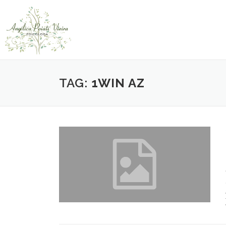
TAG:
1WIN AZ