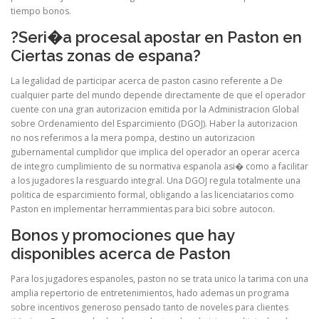
tiempo bonos.
?Seri�a procesal apostar en Paston en
Ciertas zonas de espana?
La legalidad de participar acerca de paston casino referente a De
cualquier parte del mundo depende directamente de que el operador
cuente con una gran autorizacion emitida por la Administracion Global
sobre Ordenamiento del Esparcimiento (DGOJ). Haber la autorizacion
no nos referimos a la mera pompa, destino un autorizacion
gubernamental cumplidor que implica del operador an operar acerca
de integro cumplimiento de su normativa espanola asi� como a facilitar
a los jugadores la resguardo integral. Una DGOJ regula totalmente una
politica de esparcimiento formal, obligando a las licenciatarios como
Paston en implementar herrammientas para bici sobre autocon.
Bonos y promociones que hay
disponibles acerca de Paston
Para los jugadores espanoles, paston no se trata unico la tarima con una
amplia repertorio de entretenimientos, hado ademas un programa
sobre incentivos generoso pensado tanto de noveles para clientes