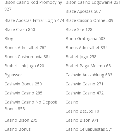
Bison Casino Kod Promocyjny
Bison Casino Logowanie 231
927
Blaze Apostas 507
Blaze Apostas Entrar Login 474
Blaze Cassino Online 509
Blaze Crash 860
Blaze Site 128
Blog
Bono Gratogana 503
Bonus Admiralbet 762
Bonus Admiralbet 834
Bonus Casinomania 884
Brabet Jogo 258
Brabet Link Jogo 620
Brabet Paga Mesmo 63
Bypasser
Cashwin Auszahlung 633
Cashwin Bonus 250
Cashwin Casino 271
Cashwin Casino 285
Cashwin Casino 472
Cashwin Casino No Deposit
Casino
Bonus 858
Casino Bet365 10
Casino Bison 275
Casino Bison 971
Casino Bonus
Casino Celuapuestas 571