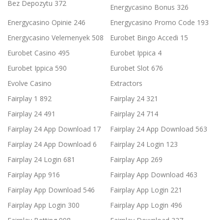
Bez Depozytu 372
Energycasino Bonus 326
Energycasino Opinie 246
Energycasino Promo Code 193
Energycasino Velemenyek 508
Eurobet Bingo Accedi 15
Eurobet Casino 495
Eurobet Ippica 4
Eurobet Ippica 590
Eurobet Slot 676
Evolve Casino
Extractors
Fairplay 1 892
Fairplay 24 321
Fairplay 24 491
Fairplay 24 714
Fairplay 24 App Download 17
Fairplay 24 App Download 563
Fairplay 24 App Download 6
Fairplay 24 Login 123
Fairplay 24 Login 681
Fairplay App 269
Fairplay App 916
Fairplay App Download 463
Fairplay App Download 546
Fairplay App Login 221
Fairplay App Login 300
Fairplay App Login 496