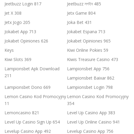
Jeetbuzz Login 817
Jeetbuzz লগইন 485
Jet X 308
Jetx Game 804
Jetx Jogo 205
Joka Bet 431
Jokabet App 713
Jokabet Espana 713
Jokabet Opiniones 626
Jokabet Opiniones 965
Keys
Kiwi Online Pokies 59
Kiwi Slots 369
Kiwis Treasure Casino 473
Lampionsbet Apk Download
Lampionsbet App 756
211
Lampionsbet Baixar 862
Lampionsbet Dono 669
Lampionsbet Login 798
Lemon Casino Kod Promocyjny
Lemon Casino Kod Promocyjny
11
354
Lemoncasino 821
Level Up Casino App 383
Level Up Casino Sign Up 654
Level Up Online Casino 941
Levelup Casino App 492
Levelup Casino App 756