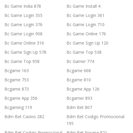
Bc Game India 878
Bc Game Install 4
Bc Game Login 355
Bc Game Login 361
Bc Game Login 376
Bc Game Login 710
Bc Game Login 908
Bc Game Online 176
Bc Game Online 316
Bc Game Sign Up 120
Bc Game Sign Up 578
Bc Game Top 538
Bc Game Top 958
Bc Gamer 774
Bcgame 163
Bcgame 668
Bcgame 753
Bcgame 810
Bcgame 873
Bcgame App 126
Bcgame App 356
Bcgamer 893
Bcgaming 119
Bdm Bet 807
Bdm Bet Casino 282
Bdm Bet Codigo Promocional
195
Bdm Bet Codigo Promocional
Bdm Bet Espana 821