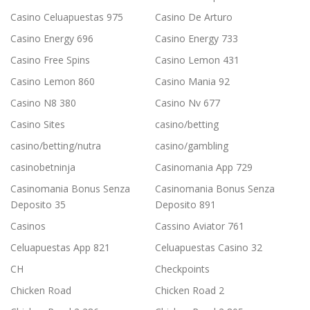
Casino Celuapuestas 975
Casino De Arturo
Casino Energy 696
Casino Energy 733
Casino Free Spins
Casino Lemon 431
Casino Lemon 860
Casino Mania 92
Casino N8 380
Casino Nv 677
Casino Sites
casino/betting
casino/betting/nutra
casino/gambling
casinobetninja
Casinomania App 729
Casinomania Bonus Senza
Casinomania Bonus Senza
Deposito 35
Deposito 891
Casinos
Cassino Aviator 761
Celuapuestas App 821
Celuapuestas Casino 32
CH
Checkpoints
Chicken Road
Chicken Road 2