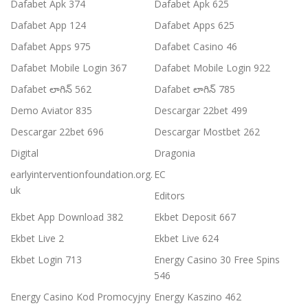
Dafabet Apk 374
Dafabet Apk 625
Dafabet App 124
Dafabet Apps 625
Dafabet Apps 975
Dafabet Casino 46
Dafabet Mobile Login 367
Dafabet Mobile Login 922
Dafabet లాగిన్ 562
Dafabet లాగిన్ 785
Demo Aviator 835
Descargar 22bet 499
Descargar 22bet 696
Descargar Mostbet 262
Digital
Dragonia
earlyinterventionfoundation.org.
EC
uk
Editors
Ekbet App Download 382
Ekbet Deposit 667
Ekbet Live 2
Ekbet Live 624
Ekbet Login 713
Energy Casino 30 Free Spins
546
Energy Casino Kod Promocyjny
Energy Kaszino 462