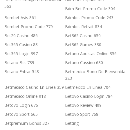
563
Bdm Bet Promo Code 304
Bdmbet Avis 861
Bdmbet Promo Code 243
Bdmbet Promo Code 779
Bdmbet Retrait 834
Bet20 Casino 486
Bet365 Casino 650
Bet365 Casino 88
Bet365 Games 330
Bet365 Login 397
Betano Apostas Online 356
Betano Bet 739
Betano Cassino 680
Betano Entrar 548
Betmexico Bono De Bienvenida
323
Betmexico Casino En Linea 359
Betmexico En Linea 704
Betmexico Online 918
Betovo Casino Login 784
Betovo Login 676
Betovo Review 499
Betovo Sport 665
Betovo Sport 768
Betpremium Bonus 327
Betting