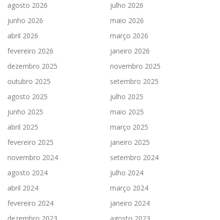
agosto 2026
julho 2026
junho 2026
maio 2026
abril 2026
março 2026
fevereiro 2026
janeiro 2026
dezembro 2025
novembro 2025
outubro 2025
setembro 2025
agosto 2025
julho 2025
junho 2025
maio 2025
abril 2025
março 2025
fevereiro 2025
janeiro 2025
novembro 2024
setembro 2024
agosto 2024
julho 2024
abril 2024
março 2024
fevereiro 2024
janeiro 2024
dezembro 2023
agosto 2023