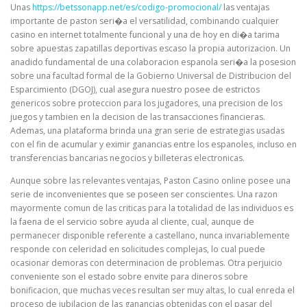
Unas
https://betssonapp.net/es/codigo-promocional/
las ventajas
importante de paston seri�a el versatilidad, combinando cualquier
casino en internet totalmente funcional y una de hoy en di�a tarima
sobre apuestas zapatillas deportivas escaso la propia autorizacion. Un
anadido fundamental de una colaboracion espanola seri�a la posesion
sobre una facultad formal de la Gobierno Universal de Distribucion del
Esparcimiento (DGOJ), cual asegura nuestro posee de estrictos
genericos sobre proteccion para los jugadores, una precision de los
juegos y tambien en la decision de las transacciones financieras.
Ademas, una plataforma brinda una gran serie de estrategias usadas
con el fin de acumular y eximir ganancias entre los espanoles, incluso en
transferencias bancarias negocios y billeteras electronicas.
Aunque sobre las relevantes ventajas, Paston Casino online posee una
serie de inconvenientes que se poseen ser conscientes. Una razon
mayormente comun de las criticas para la totalidad de las individuos es
la faena de el servicio sobre ayuda al cliente, cual, aunque de
permanecer disponible referente a castellano, nunca invariablemente
responde con celeridad en solicitudes complejas, lo cual puede
ocasionar demoras con determinacion de problemas. Otra perjuicio
conveniente son el estado sobre envite para dineros sobre
bonificacion, que muchas veces resultan ser muy altas, lo cual enreda el
proceso de jubilacion de las ganancias obtenidas con el pasar del