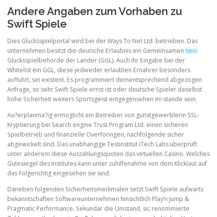
Andere Angaben zum Vorhaben zu
Swift Spiele
Dies Glucksspielportal wird bei der Ways To Net Ltd. betrieben. Das
unternehmen besitzt die deutsche Erlaubnis ein Gemeinsamen
twin
Glucksspielbehorde der Lander (GGL). Auch ihr Eingabe bei der
Whitelist ein GGL, diese jedweder erlaubten Ernahrer besonders
auffuhrt, sei existent. Es programmiert dementsprechend abgezogen
Anfrage, so sehr Swift Spiele ernst ist oder deutsche Spieler daselbst
hohe Sicherheit weiters Sportsgeist entgegensehen im stande sein.
Au?erplanma?ig ermoglicht ein Betreiber von gunstgewerblerin SSL-
Kryptierung bei Search engine Trust Program Ltd. einen sicheren
Spielbetrieb und finanzielle Overforingen, nachfolgende sicher
abgewickelt sind. Das unabhangige Testinstitut iTech Labs uberpruft
unter anderem diese Auszahlungsquoten das virtuellen Casino. Welches
Gutesiegel des Institutes kann unter zuhilfenahme von dem Klicklaut auf
das Folgerichtig eingesehen sie sind.
Daneben folgenden Sicherheitsmerkmalen setzt Swift Spiele aufwarts
bekanntschaften Softwareunternehmen hinsichtlich Play’n Jump &
Pragmatic Performance. Sekundar die Umstand, sic renommierte