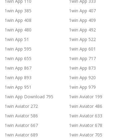
1win App 110
1win App 333
1win App 385
1win App 407
1win App 408
1win App 409
1win App 480
1win App 492
1win App 51
1win App 522
1win App 595
1win App 601
1win App 655
1win App 717
1win App 867
1win App 873
1win App 893
1win App 920
1win App 951
1win App 979
1win App Download 795
1win Aviator 199
1win Aviator 272
1win Aviator 486
1win Aviator 586
1win Aviator 633
1win Aviator 667
1win Aviator 678
1win Aviator 689
1win Aviator 705