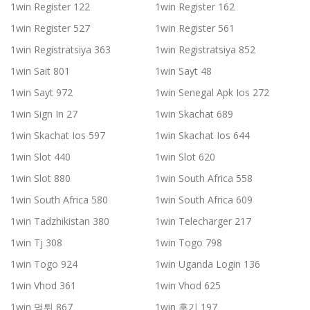
1win Register 122
1win Register 162
1win Register 527
1win Register 561
1win Registratsiya 363
1win Registratsiya 852
1win Sait 801
1win Sayt 48
1win Sayt 972
1win Senegal Apk Ios 272
1win Sign In 27
1win Skachat 689
1win Skachat Ios 597
1win Skachat Ios 644
1win Slot 440
1win Slot 620
1win Slot 880
1win South Africa 558
1win South Africa 580
1win South Africa 609
1win Tadzhikistan 380
1win Telecharger 217
1win Tj 308
1win Togo 798
1win Togo 924
1win Uganda Login 136
1win Vhod 361
1win Vhod 625
1win 먹튀 867
1win 후기 197