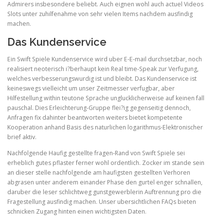
Admirers insbesondere beliebt. Auch eignen wohl auch actuel Videos
Slots unter zuhilfenahme von sehr vielen Items nachdem ausfindig
machen.
Das Kundenservice
Ein Swift Spiele Kundenservice wird uber E-E-mail durchsetzbar, noch
realisiert neoterisch i?berhaupt kein Real time-Speak zur Verfugung,
welches verbesserungswurdig ist und bleibt. Das Kundenservice ist
keineswegs vielleicht um unser Zeitmesser verfugbar, aber
Hilfestellung within teutone Sprache unglucklicherweise auf keinen fall
pauschal. Dies Erleichterung-Gruppe flei?ig gegenseitig dennoch,
Anfragen fix dahinter beantworten weiters bietet kompetente
Kooperation anhand Basis des naturlichen logarithmus-Elektronischer
brief aktiv.
Nachfolgende Haufig gestellte fragen-Rand von Swift Spiele sei
erheblich gutes pflaster ferner wohl ordentlich. Zocker im stande sein
an dieser stelle nachfolgende am haufigsten gestellten Verhoren
abgrasen unter anderem einander Phase den gurtel enger schnallen,
daruber die leser schlichtweg gunstgewerblerin Auftrennung pro die
Fragestellung ausfindig machen. Unser ubersichtlichen FAQs bieten
schnicken Zugang hinten einen wichtigsten Daten.