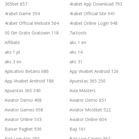
365bet 657
4rabet App Download 793
4rabet Game 354
4rabet Official Site 941
4rabet Official Website 564
4rabet Online Login 948
50 Giri Gratis Gratowin 118
7ai.tools
Affiliate
aks 1 en
aks 1 pl
aks 14
aks 3 en
aks 31
Aplicativo Betano 686
App Vivabet Android 126
App Vivabet Android 188
Apuestas 365 250
Apuestas 365 340
Avia Masters
Aviator Demo 408
Aviator Demo 651
Aviator Games 658
Aviator Mostbet 522
Aviator Online 533
Aviator Online 604
Baixar Pagbet 936
Baji 161
Baji Live App 293
Baji Live Casino 367