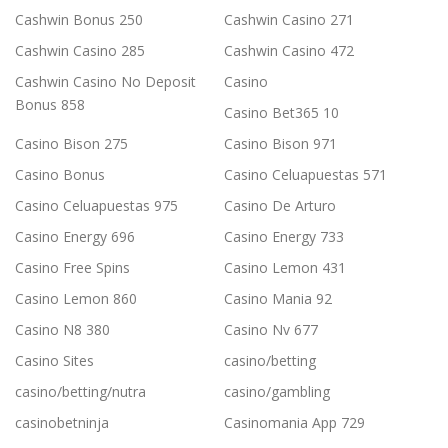
Cashwin Bonus 250
Cashwin Casino 271
Cashwin Casino 285
Cashwin Casino 472
Cashwin Casino No Deposit
Casino
Bonus 858
Casino Bet365 10
Casino Bison 275
Casino Bison 971
Casino Bonus
Casino Celuapuestas 571
Casino Celuapuestas 975
Casino De Arturo
Casino Energy 696
Casino Energy 733
Casino Free Spins
Casino Lemon 431
Casino Lemon 860
Casino Mania 92
Casino N8 380
Casino Nv 677
Casino Sites
casino/betting
casino/betting/nutra
casino/gambling
casinobetninja
Casinomania App 729