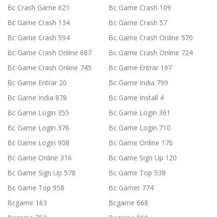
Bc Crash Game 621
Bc Game Crash 109
Bc Game Crash 134
Bc Game Crash 57
Bc Game Crash 594
Bc Game Crash Online 570
Bc Game Crash Online 687
Bc Game Crash Online 724
Bc Game Crash Online 745
Bc Game Entrar 197
Bc Game Entrar 20
Bc Game India 799
Bc Game India 878
Bc Game Install 4
Bc Game Login 355
Bc Game Login 361
Bc Game Login 376
Bc Game Login 710
Bc Game Login 908
Bc Game Online 176
Bc Game Online 316
Bc Game Sign Up 120
Bc Game Sign Up 578
Bc Game Top 538
Bc Game Top 958
Bc Gamer 774
Bcgame 163
Bcgame 668