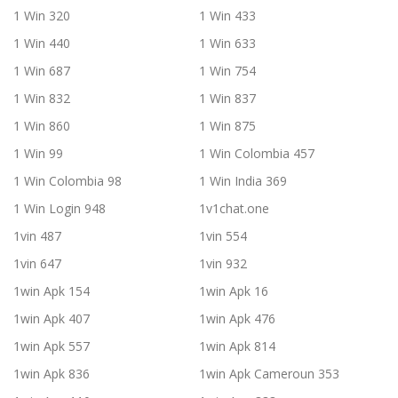
1 Win 320
1 Win 433
1 Win 440
1 Win 633
1 Win 687
1 Win 754
1 Win 832
1 Win 837
1 Win 860
1 Win 875
1 Win 99
1 Win Colombia 457
1 Win Colombia 98
1 Win India 369
1 Win Login 948
1v1chat.one
1vin 487
1vin 554
1vin 647
1vin 932
1win Apk 154
1win Apk 16
1win Apk 407
1win Apk 476
1win Apk 557
1win Apk 814
1win Apk 836
1win Apk Cameroun 353