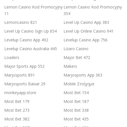
Lemon Casino Kod Promocyjny
Lemon Casino Kod Promocyjny
11
354
Lemoncasino 821
Level Up Casino App 383
Level Up Casino Sign Up 654
Level Up Online Casino 941
Levelup Casino App 492
Levelup Casino App 756
Levelup Casino Australia 445
Lizaro Casino
Loaders
Major Bet 472
Major Sports App 552
Makers
Marjosports 891
Marjosports App 363
Marjosports Baixar 29
Mobile Στοίχημα
monkeyapp.store
Most Bet 154
Most Bet 179
Most Bet 187
Most Bet 273
Most Bet 338
Most Bet 382
Most Bet 435