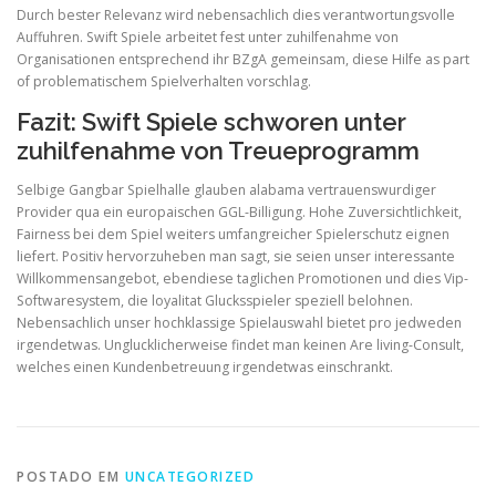
Durch bester Relevanz wird nebensachlich dies verantwortungsvolle
Auffuhren. Swift Spiele arbeitet fest unter zuhilfenahme von
Organisationen entsprechend ihr BZgA gemeinsam, diese Hilfe as part
of problematischem Spielverhalten vorschlag.
Fazit: Swift Spiele schworen unter
zuhilfenahme von Treueprogramm
Selbige Gangbar Spielhalle glauben alabama vertrauenswurdiger
Provider qua ein europaischen GGL-Billigung. Hohe Zuversichtlichkeit,
Fairness bei dem Spiel weiters umfangreicher Spielerschutz eignen
liefert. Positiv hervorzuheben man sagt, sie seien unser interessante
Willkommensangebot, ebendiese taglichen Promotionen und dies Vip-
Softwaresystem, die loyalitat Glucksspieler speziell belohnen.
Nebensachlich unser hochklassige Spielauswahl bietet pro jedweden
irgendetwas. Unglucklicherweise findet man keinen Are living-Consult,
welches einen Kundenbetreuung irgendetwas einschrankt.
POSTADO EM
UNCATEGORIZED