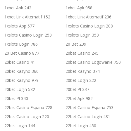
1xbet Apk 242
1xbet Apk 958
1xbet Link Alternatif 152
1xbet Link Alternatif 236
1xslots App 577
1xslots Casino Login 208
1xslots Casino Login 253
1xslots Login 353
1xslots Login 786
20 Bet 239
20 Bet Casino 877
20bet Casino 245
20bet Casino 41
20bet Casino Logowanie 750
20bet Kasyno 360
20bet Kasyno 374
20bet Kasyno 979
20bet Login 222
20bet Login 582
20bet Pl 337
20bet Pl 340
22bet Apk 982
22bet Casino Espana 728
22bet Casino Espana 753
22bet Casino Login 220
22bet Casino Login 481
22bet Login 144
22bet Login 450