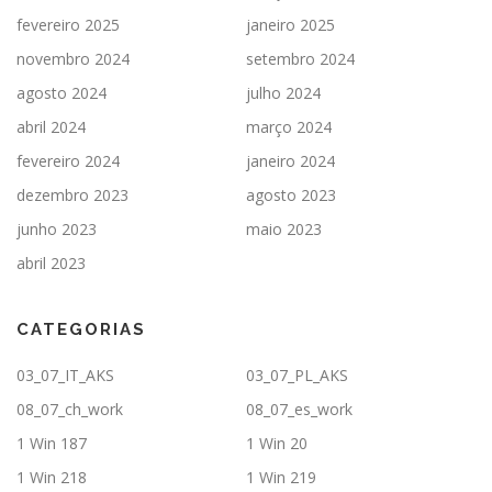
fevereiro 2025
janeiro 2025
novembro 2024
setembro 2024
agosto 2024
julho 2024
abril 2024
março 2024
fevereiro 2024
janeiro 2024
dezembro 2023
agosto 2023
junho 2023
maio 2023
abril 2023
CATEGORIAS
03_07_IT_AKS
03_07_PL_AKS
08_07_ch_work
08_07_es_work
1 Win 187
1 Win 20
1 Win 218
1 Win 219