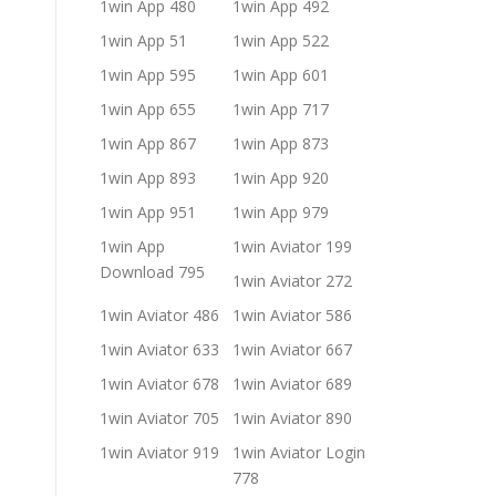
1win App 480
1win App 492
1win App 51
1win App 522
1win App 595
1win App 601
1win App 655
1win App 717
1win App 867
1win App 873
1win App 893
1win App 920
1win App 951
1win App 979
1win App
1win Aviator 199
Download 795
1win Aviator 272
1win Aviator 486
1win Aviator 586
1win Aviator 633
1win Aviator 667
1win Aviator 678
1win Aviator 689
1win Aviator 705
1win Aviator 890
1win Aviator 919
1win Aviator Login
778