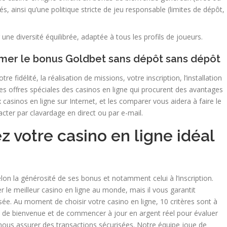
s, ainsi qu’une politique stricte de jeu responsable (limites de dépôt,
une diversité équilibrée, adaptée à tous les profils de joueurs.
amer le bonus Goldbet sans dépôt sans dépôt
fidélité, la réalisation de missions, votre inscription, l’installation
des offres spéciales des casinos en ligne qui procurent des avantages
casinos en ligne sur Internet, et les comparer vous aidera à faire le
cter par clavardage en direct ou par e-mail.
z votre casino en ligne idéal
lon la générosité de ses bonus et notamment celui à l’inscription.
 le meilleur casino en ligne au monde, mais il vous garantit
isée. Au moment de choisir votre casino en ligne, 10 critères sont à
s de bienvenue et de commencer à jour en argent réel pour évaluer
 nous assurer des transactions sécurisées. Notre équipe joue de