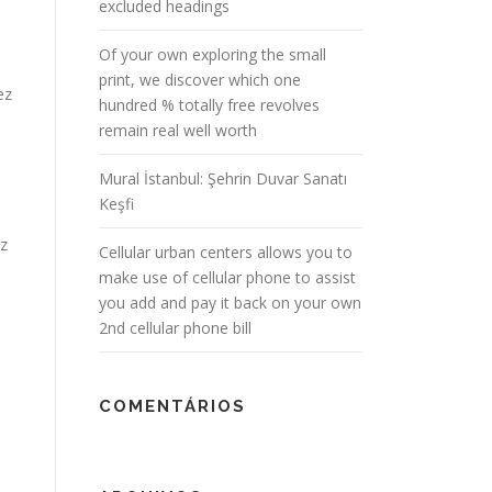
excluded headings
e
Of your own exploring the small
print, we discover which one
ez
hundred % totally free revolves
remain real well worth
Mural İstanbul: Şehrin Duvar Sanatı
Keşfi
ez
Cellular urban centers allows you to
make use of cellular phone to assist
you add and pay it back on your own
2nd cellular phone bill
COMENTÁRIOS