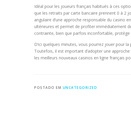
Idéal pour les joueurs français habitués à ces opti
que les retraits par carte bancaire prennent 0 à 2 jo
angulaire d’une approche responsable du casino en lig
ultérieures et permet de profiter immédiatement de
contrainte, bien que parfois inconfortable, protège 
D’ici quelques minutes, vous pourrez jouer pour la 
Toutefois, il est important d’adopter une approche
les meilleurs nouveaux casinos en ligne français po
POSTADO EM
UNCATEGORIZED