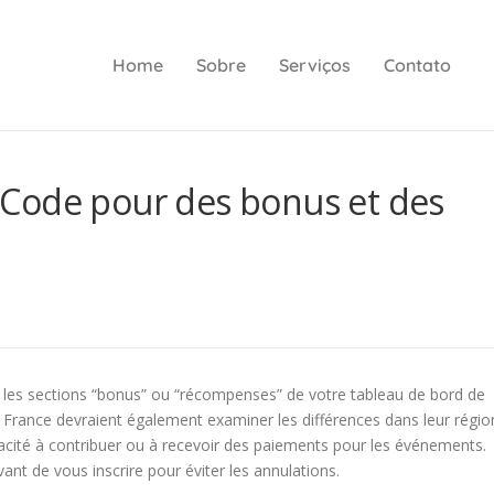
Home
Sobre
Serviços
Contato
Code pour des bonus et des
 les sections “bonus” ou “récompenses” de votre tableau de bord de
rance devraient également examiner les différences dans leur régio
acité à contribuer ou à recevoir des paiements pour les événements.
ant de vous inscrire pour éviter les annulations.