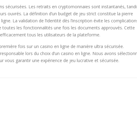
ons sécurisées. Les retraits en cryptomonnaies sont instantanés, tandi
urs ouvrés. La définition d’un budget de jeu strict constitue la pierre
ne. La validation de l’identité dès l’inscription évite les complication
 toutes les fonctionnalités une fois les documents approuvés. Cette
efficacement tous les utilisateurs de la plateforme.
première fois sur un casino en ligne de manière ultra sécurisée.
 responsable lors du choix d’un casino en ligne. Nous avons sélection
ur vous garantir une expérience de jeu lucrative et sécurisée.