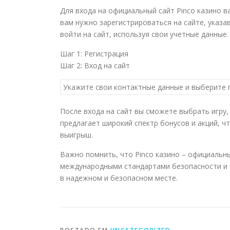
Для входа на официальный сайт Pinco казино в
вам нужно зарегистрироваться на сайте, указа
войти на сайт, используя свои учетные данные.
Шаг 1: Регистрация
Шаг 2: Вход на сайт
Укажите свои контактные данные и выберите 
После входа на сайт вы сможете выбрать игру, 
предлагает широкий спектр бонусов и акций, ч
выигрыш.
Важно помнить, что Pinco казино – официальны
международными стандартами безопасности и ч
в надежном и безопасном месте.