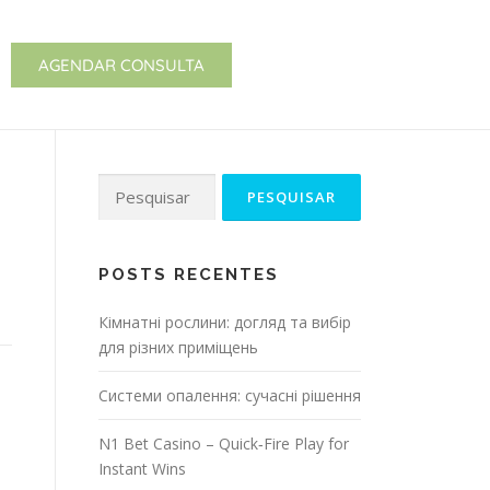
AGENDAR CONSULTA
POSTS RECENTES
Кімнатні рослини: догляд та вибір
для різних приміщень
Системи опалення: сучасні рішення
N1 Bet Casino – Quick‑Fire Play for
Instant Wins