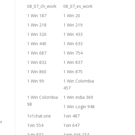
08_07_ch_work
08_07_es_work
1 Win 187
1 Win 20
1 Win 218
1 Win 219
1 Win 320
1 Win 433
1 Win 440
1 Win 633
1 Win 687
1 Win 754
1 Win 832
1 Win 837
1 Win 860
1 Win 875
1 Win 99
1 Win Colombia
457
1 Win Colombia
1 Win India 369
98
1 Win Login 948
ы
1v1chat.one
1vin 487
и
1vin 554
1vin 647
1vin 932
1win Apk 154