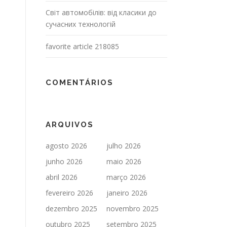
Світ автомобілів: від класики до
сучасних технологій
favorite article 218085
COMENTÁRIOS
ARQUIVOS
agosto 2026
julho 2026
junho 2026
maio 2026
abril 2026
março 2026
fevereiro 2026
janeiro 2026
dezembro 2025
novembro 2025
outubro 2025
setembro 2025