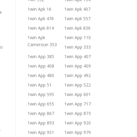
1win Apk 16
1win Apk 407
м
1win Apk 476
1win Apk 557
1win Apk 814
1win Apk 836
1win Apk
1win App 110
Cameroun 353
то
1win App 333
1win App 385
1win App 407
1win App 408
1win App 409
я
1win App 480
1win App 492
1win App 51
1win App 522
1win App 595
1win App 601
1win App 655
1win App 717
1win App 867
1win App 873
1win App 893
1win App 920
т
1win App 951
1win App 979