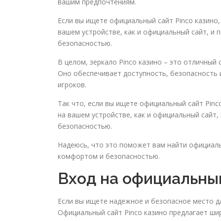
вашим предпочтениям.
Если вы ищете официальный сайт Pinco казино,
вашем устройстве, как и официальный сайт, и 
безопасностью.
В целом, зеркало Pinco казино – это отличный
Оно обеспечивает доступность, безопасность 
игроков.
Так что, если вы ищете официальный сайт Pinc
на вашем устройстве, как и официальный сайт,
безопасностью.
Надеюсь, что это поможет вам найти официальн
комфортом и безопасностью.
Вход на официальный
Если вы ищете надежное и безопасное место дл
Официальный сайт Pinco казино предлагает шир