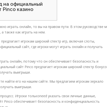
д на официальный
т Pinco казино
ожно играть онлайн, то вы на правом пути. В этом руководстве 
 а также как играть на нем.
е предлагает игрокам широкий спектр игр, включая слоты,
официальный сайт, где игроки могут играть онлайн и получать
грать онлайн, потому что он обеспечивает безопасность и
циальный сайт Pinco предлагает игрокам широкий спектр бонусо
получать выигрыши.
ете найти его на нашем сайте. Мы предлагаем игрокам зеркало
 получать выигрыши.
 процесс. Игроки толькоneed указать свои личные данные,
айт Pinco обеспечивает безопасность и конфиденциальность
стью.