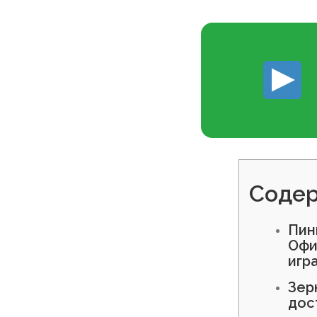
Соде
Пин
Офи
игр
Зер
дос