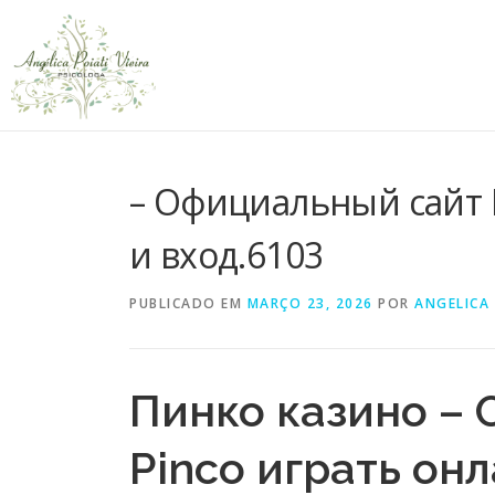
– Официальный сайт 
и вход.6103
PUBLICADO EM
MARÇO 23, 2026
POR
ANGELICA
Пинко казино –
Pinco играть онл