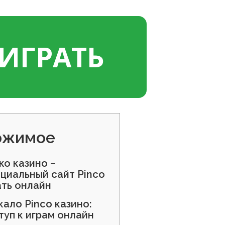
ИГРАТЬ
ржимое
ко казино –
циальный сайт Pinco
ать онлайн
кало Pinco казино:
туп к играм онлайн