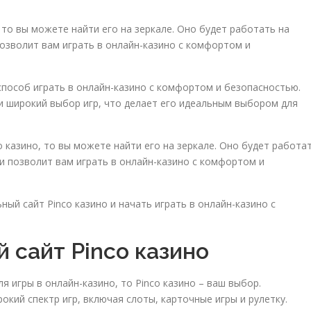
 то вы можете найти его на зеркале. Оно будет работать на
позволит вам играть в онлайн-казино с комфортом и
 способ играть в онлайн-казино с комфортом и безопасностью.
и широкий выбор игр, что делает его идеальным выбором для
o казино, то вы можете найти его на зеркале. Оно будет работа
 и позволит вам играть в онлайн-казино с комфортом и
ый сайт Pinco казино и начать играть в онлайн-казино с
 сайт Pinco казино
я игры в онлайн-казино, то Pinco казино – ваш выбор.
окий спектр игр, включая слоты, карточные игры и рулетку.