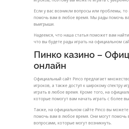
Если у вас возникли вопросы или проблемы, т
помочь вам в любое время. Мы рады помочь ва
выигрыши.
Надеемся, что наша статья поможет вам найти 
что вы будете рады играть на официальном сай
Пинко казино – Офиц
онлайн
Официальный сайт Pinco предлагает множеств
игроков, а также доступ к широкому спектру иг
играть в любое время. Кроме того, на официа
которые помогут вам начать играть с более в
Также, на официальном сайте Pinco вы можете
помочь вам в любое время. Они могут помочь ва
вопросами, которые могут возникнуть.