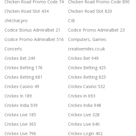
Chicken Road Promo Code 74
Chicken Road Promo Code 890
Chicken Road Slot 434
Chicken Road Slot 820
chitchat.pro
CIB
Codice Bonus Admiralbet 21
Codice Promo Admiralbet 23
Codice Promo Admiralbet 516
Computers, Games
Concerts
creativemiles.co.uk
Crickex Bet 249
Crickex Bet 949
Crickex Betting 176
Crickex Betting 425
Crickex Betting 681
Crickex Betting 825
Crickex Casino 49
Crickex Casino 532
Crickex In 189
Crickex In 693
Crickex India 939
Crickex India 948
Crickex Live 185
Crickex Live 328
Crickex Live 365
Crickex Live 640
Crickex Live 796
Crickex Login 402