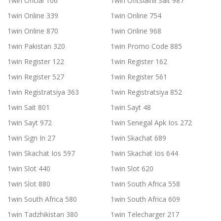
1win Oficial 106
1win Ofitsialnii Sait 987
1win Online 339
1win Online 754
1win Online 870
1win Online 968
1win Pakistan 320
1win Promo Code 885
1win Register 122
1win Register 162
1win Register 527
1win Register 561
1win Registratsiya 363
1win Registratsiya 852
1win Sait 801
1win Sayt 48
1win Sayt 972
1win Senegal Apk Ios 272
1win Sign In 27
1win Skachat 689
1win Skachat Ios 597
1win Skachat Ios 644
1win Slot 440
1win Slot 620
1win Slot 880
1win South Africa 558
1win South Africa 580
1win South Africa 609
1win Tadzhikistan 380
1win Telecharger 217