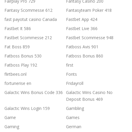
Fairplay Pro 729
Fantasy Casino 200
Fantasy Scommesse 612
Fantasyteam Poker 418
fast payotut casino Canada
Fastbet App 424
Fastbet It 586
Fastbet Live 366
Fastbet Scommesse 212
Fastbet Scommesse 948
Fat Boss 859
Fatboss Avis 901
Fatboss Bonus 530
Fatboss Bonus 860
Fatboss Play 192
first
flirtbees.onl
Fonts
fortunerise en
Fridayroll
Galactic Wins Bonus Code 336
Galactic Wins Casino No
Deposit Bonus 469
Galactic Wins Login 159
Gambling
Game
Games
Gaming
German