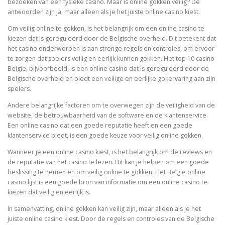
bezoeken van een fysieke casino. Maar is online gokken veilig? De
antwoorden zijn ja, maar alleen als je het juiste online casino kiest.
Om veilig online te gokken, is het belangrijk om een online casino te
kiezen dat is gereguleerd door de Belgische overheid. Dit betekent dat
het casino onderworpen is aan strenge regels en controles, om ervoor
te zorgen dat spelers veilig en eerlijk kunnen gokken. Het top 10 casino
Belgie, bijvoorbeeld, is een online casino dat is gereguleerd door de
Belgische overheid en biedt een veilige en eerlijke gokervaring aan zijn
spelers.
Andere belangrijke factoren om te overwegen zijn de veiligheid van de
website, de betrouwbaarheid van de software en de klantenservice.
Een online casino dat een goede reputatie heeft en een goede
klantenservice biedt, is een goede keuze voor veilig online gokken.
Wanneer je een online casino kiest, is het belangrijk om de reviews en
de reputatie van het casino te lezen. Dit kan je helpen om een goede
beslissing te nemen en om veilig online te gokken. Het Belgie online
casino lijst is een goede bron van informatie om een online casino te
kiezen dat veilig en eerlijk is.
In samenvatting, online gokken kan veilig zijn, maar alleen als je het
juiste online casino kiest. Door de regels en controles van de Belgische