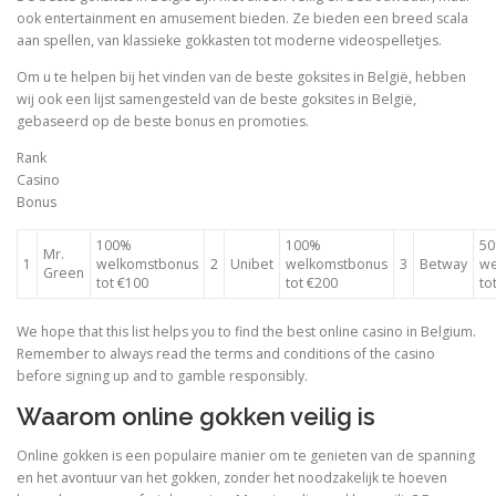
ook entertainment en amusement bieden. Ze bieden een breed scala
aan spellen, van klassieke gokkasten tot moderne videospelletjes.
Om u te helpen bij het vinden van de beste goksites in België, hebben
wij ook een lijst samengesteld van de beste goksites in België,
gebaseerd op de beste bonus en promoties.
Rank
Casino
Bonus
100%
100%
5
Mr.
1
welkomstbonus
2
Unibet
welkomstbonus
3
Betway
we
Green
tot €100
tot €200
to
We hope that this list helps you to find the best online casino in Belgium.
Remember to always read the terms and conditions of the casino
before signing up and to gamble responsibly.
Waarom online gokken veilig is
Online gokken is een populaire manier om te genieten van de spanning
en het avontuur van het gokken, zonder het noodzakelijk te hoeven