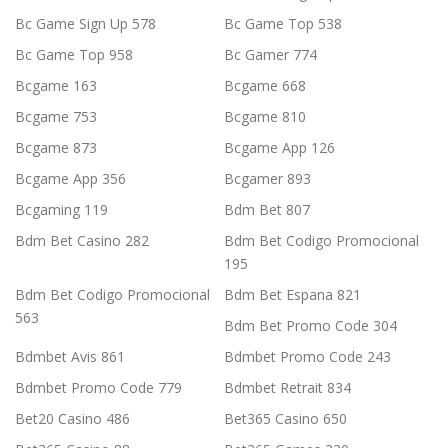
Bc Game Sign Up 578
Bc Game Top 538
Bc Game Top 958
Bc Gamer 774
Bcgame 163
Bcgame 668
Bcgame 753
Bcgame 810
Bcgame 873
Bcgame App 126
Bcgame App 356
Bcgamer 893
Bcgaming 119
Bdm Bet 807
Bdm Bet Casino 282
Bdm Bet Codigo Promocional
195
Bdm Bet Codigo Promocional
Bdm Bet Espana 821
563
Bdm Bet Promo Code 304
Bdmbet Avis 861
Bdmbet Promo Code 243
Bdmbet Promo Code 779
Bdmbet Retrait 834
Bet20 Casino 486
Bet365 Casino 650