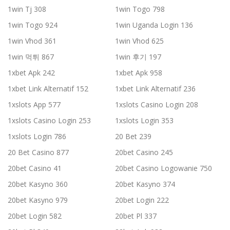
1win Tj 308
1win Togo 798
1win Togo 924
1win Uganda Login 136
1win Vhod 361
1win Vhod 625
1win 먹튀 867
1win 후기 197
1xbet Apk 242
1xbet Apk 958
1xbet Link Alternatif 152
1xbet Link Alternatif 236
1xslots App 577
1xslots Casino Login 208
1xslots Casino Login 253
1xslots Login 353
1xslots Login 786
20 Bet 239
20 Bet Casino 877
20bet Casino 245
20bet Casino 41
20bet Casino Logowanie 750
20bet Kasyno 360
20bet Kasyno 374
20bet Kasyno 979
20bet Login 222
20bet Login 582
20bet Pl 337