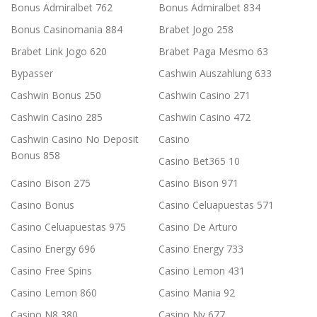
Bonus Admiralbet 762
Bonus Admiralbet 834
Bonus Casinomania 884
Brabet Jogo 258
Brabet Link Jogo 620
Brabet Paga Mesmo 63
Bypasser
Cashwin Auszahlung 633
Cashwin Bonus 250
Cashwin Casino 271
Cashwin Casino 285
Cashwin Casino 472
Cashwin Casino No Deposit
Casino
Bonus 858
Casino Bet365 10
Casino Bison 275
Casino Bison 971
Casino Bonus
Casino Celuapuestas 571
Casino Celuapuestas 975
Casino De Arturo
Casino Energy 696
Casino Energy 733
Casino Free Spins
Casino Lemon 431
Casino Lemon 860
Casino Mania 92
Casino N8 380
Casino Nv 677