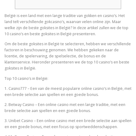
België is een land met een lange traditie van gokken en casino’s. Het
land telt verschillende gokcasino’s, waarvan velen online zijn. Maar
welke zijn de beste goksites in België? In deze artikel zullen we de top
10 casino’s en beste goksites in België presenteren.
Om de beste goksites in België te selecteren, hebben we verschillende
factoren in beschouwing genomen. We hebben gekeken naar de
licentie, de spelervaring, de spelselectie, de bonus en de
klantenservice. Hieronder presenteren we de top 10 casino’s en beste
goksites in België.
Top 10 casino’s in België:
1. Casino777 – Een van de meest populaire online casino’s in België, met
een brede selectie aan spellen en een goede bonus.
2. Betway Casino – Een online casino met een lange traditie, met een
brede selectie aan spellen en een goede bonus.
3. Unibet Casino – Een online casino met een brede selectie aan spellen
en een goede bonus, met een focus op sportweddenschappen.