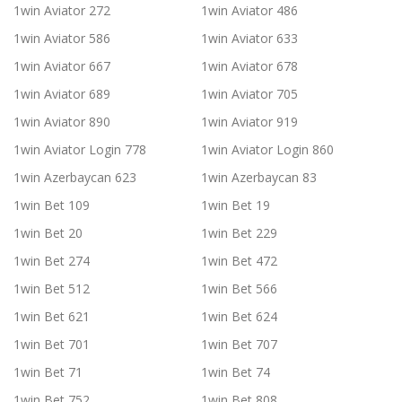
1win Aviator 272
1win Aviator 486
1win Aviator 586
1win Aviator 633
1win Aviator 667
1win Aviator 678
1win Aviator 689
1win Aviator 705
1win Aviator 890
1win Aviator 919
1win Aviator Login 778
1win Aviator Login 860
1win Azerbaycan 623
1win Azerbaycan 83
1win Bet 109
1win Bet 19
1win Bet 20
1win Bet 229
1win Bet 274
1win Bet 472
1win Bet 512
1win Bet 566
1win Bet 621
1win Bet 624
1win Bet 701
1win Bet 707
1win Bet 71
1win Bet 74
1win Bet 752
1win Bet 808