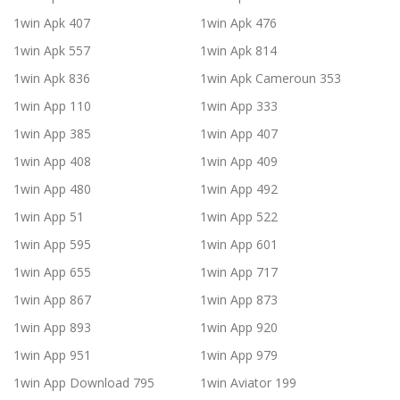
1win Apk 407
1win Apk 476
1win Apk 557
1win Apk 814
1win Apk 836
1win Apk Cameroun 353
1win App 110
1win App 333
1win App 385
1win App 407
1win App 408
1win App 409
1win App 480
1win App 492
1win App 51
1win App 522
1win App 595
1win App 601
1win App 655
1win App 717
1win App 867
1win App 873
1win App 893
1win App 920
1win App 951
1win App 979
1win App Download 795
1win Aviator 199