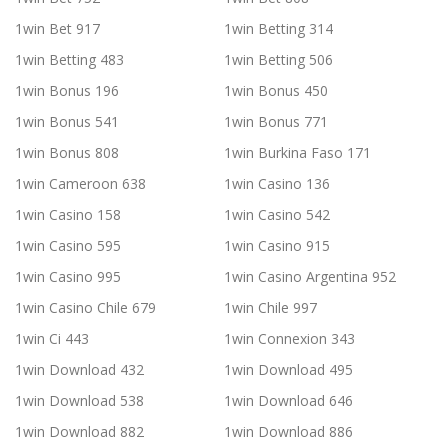
1win Bet 917
1win Betting 314
1win Betting 483
1win Betting 506
1win Bonus 196
1win Bonus 450
1win Bonus 541
1win Bonus 771
1win Bonus 808
1win Burkina Faso 171
1win Cameroon 638
1win Casino 136
1win Casino 158
1win Casino 542
1win Casino 595
1win Casino 915
1win Casino 995
1win Casino Argentina 952
1win Casino Chile 679
1win Chile 997
1win Ci 443
1win Connexion 343
1win Download 432
1win Download 495
1win Download 538
1win Download 646
1win Download 882
1win Download 886