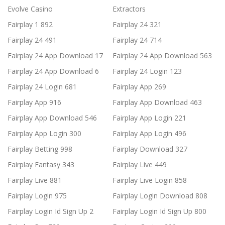
Evolve Casino
Extractors
Fairplay 1 892
Fairplay 24 321
Fairplay 24 491
Fairplay 24 714
Fairplay 24 App Download 17
Fairplay 24 App Download 563
Fairplay 24 App Download 6
Fairplay 24 Login 123
Fairplay 24 Login 681
Fairplay App 269
Fairplay App 916
Fairplay App Download 463
Fairplay App Download 546
Fairplay App Login 221
Fairplay App Login 300
Fairplay App Login 496
Fairplay Betting 998
Fairplay Download 327
Fairplay Fantasy 343
Fairplay Live 449
Fairplay Live 881
Fairplay Live Login 858
Fairplay Login 975
Fairplay Login Download 808
Fairplay Login Id Sign Up 2
Fairplay Login Id Sign Up 800