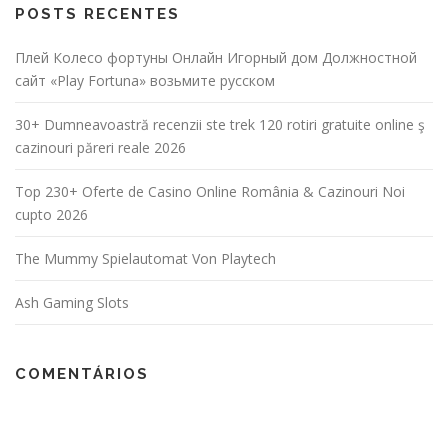
POSTS RECENTES
Плей Колесо фортуны Онлайн Игорный дом Должностной
сайт «Play Fortuna» возьмите русском
30+ Dumneavoastră recenzii ste trek 120 rotiri gratuite online ş
cazinouri păreri reale 2026
Top 230+ Oferte de Casino Online România & Cazinouri Noi
cupto 2026
The Mummy Spielautomat Von Playtech
Ash Gaming Slots
COMENTÁRIOS