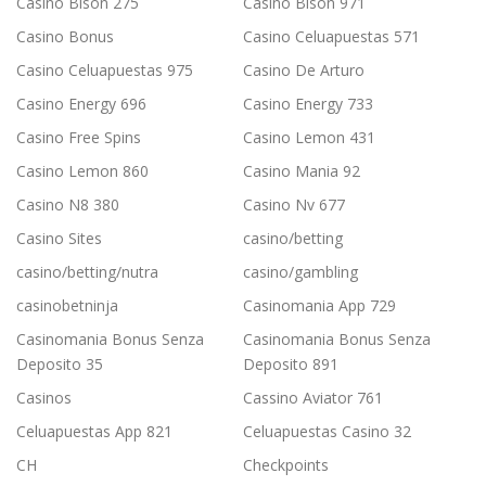
Casino Bison 275
Casino Bison 971
Casino Bonus
Casino Celuapuestas 571
Casino Celuapuestas 975
Casino De Arturo
Casino Energy 696
Casino Energy 733
Casino Free Spins
Casino Lemon 431
Casino Lemon 860
Casino Mania 92
Casino N8 380
Casino Nv 677
Casino Sites
casino/betting
casino/betting/nutra
casino/gambling
casinobetninja
Casinomania App 729
Casinomania Bonus Senza
Casinomania Bonus Senza
Deposito 35
Deposito 891
Casinos
Cassino Aviator 761
Celuapuestas App 821
Celuapuestas Casino 32
CH
Checkpoints