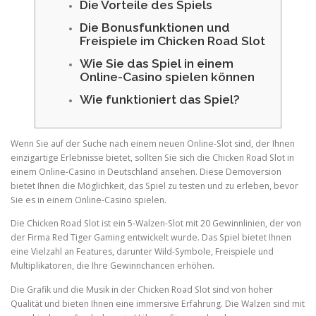
Die Vorteile des Spiels
Die Bonusfunktionen und
Freispiele im Chicken Road Slot
Wie Sie das Spiel in einem
Online-Casino spielen können
Wie funktioniert das Spiel?
Wenn Sie auf der Suche nach einem neuen Online-Slot sind, der Ihnen
einzigartige Erlebnisse bietet, sollten Sie sich die Chicken Road Slot in
einem Online-Casino in Deutschland ansehen. Diese Demoversion
bietet Ihnen die Möglichkeit, das Spiel zu testen und zu erleben, bevor
Sie es in einem Online-Casino spielen.
Die Chicken Road Slot ist ein 5-Walzen-Slot mit 20 Gewinnlinien, der von
der Firma Red Tiger Gaming entwickelt wurde. Das Spiel bietet Ihnen
eine Vielzahl an Features, darunter Wild-Symbole, Freispiele und
Multiplikatoren, die Ihre Gewinnchancen erhöhen.
Die Grafik und die Musik in der Chicken Road Slot sind von hoher
Qualität und bieten Ihnen eine immersive Erfahrung. Die Walzen sind mit