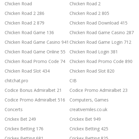
Chicken Road
Chicken Road 2
Chicken Road 2 286
Chicken Road 2 805
Chicken Road 2 879
Chicken Road Download 415
Chicken Road Game 136
Chicken Road Game Casino 287
Chicken Road Game Casino 941
Chicken Road Game Login 712
Chicken Road Game Online 55
Chicken Road Login 381
Chicken Road Promo Code 74
Chicken Road Promo Code 890
Chicken Road Slot 434
Chicken Road Slot 820
chitchat.pro
CIB
Codice Bonus Admiralbet 21
Codice Promo Admiralbet 23
Codice Promo Admiralbet 516
Computers, Games
Concerts
creativemiles.co.uk
Crickex Bet 249
Crickex Bet 949
Crickex Betting 176
Crickex Betting 425
Crickex Betting 681
Crickex Betting 825