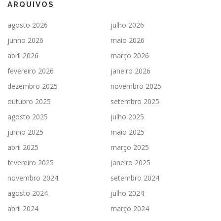
ARQUIVOS
agosto 2026
julho 2026
junho 2026
maio 2026
abril 2026
março 2026
fevereiro 2026
janeiro 2026
dezembro 2025
novembro 2025
outubro 2025
setembro 2025
agosto 2025
julho 2025
junho 2025
maio 2025
abril 2025
março 2025
fevereiro 2025
janeiro 2025
novembro 2024
setembro 2024
agosto 2024
julho 2024
abril 2024
março 2024