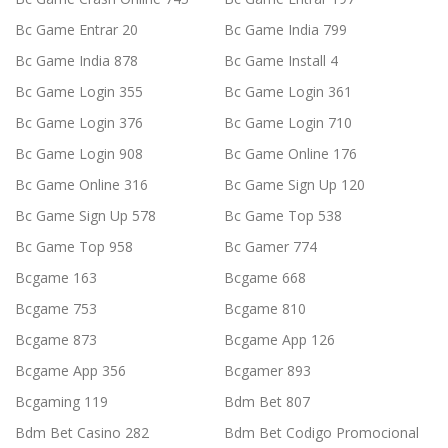
Bc Game Entrar 20
Bc Game India 799
Bc Game India 878
Bc Game Install 4
Bc Game Login 355
Bc Game Login 361
Bc Game Login 376
Bc Game Login 710
Bc Game Login 908
Bc Game Online 176
Bc Game Online 316
Bc Game Sign Up 120
Bc Game Sign Up 578
Bc Game Top 538
Bc Game Top 958
Bc Gamer 774
Bcgame 163
Bcgame 668
Bcgame 753
Bcgame 810
Bcgame 873
Bcgame App 126
Bcgame App 356
Bcgamer 893
Bcgaming 119
Bdm Bet 807
Bdm Bet Casino 282
Bdm Bet Codigo Promocional