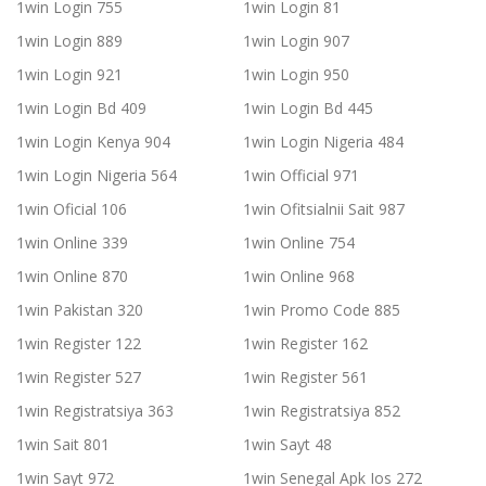
1win Login 755
1win Login 81
1win Login 889
1win Login 907
1win Login 921
1win Login 950
1win Login Bd 409
1win Login Bd 445
1win Login Kenya 904
1win Login Nigeria 484
1win Login Nigeria 564
1win Official 971
1win Oficial 106
1win Ofitsialnii Sait 987
1win Online 339
1win Online 754
1win Online 870
1win Online 968
1win Pakistan 320
1win Promo Code 885
1win Register 122
1win Register 162
1win Register 527
1win Register 561
1win Registratsiya 363
1win Registratsiya 852
1win Sait 801
1win Sayt 48
1win Sayt 972
1win Senegal Apk Ios 272