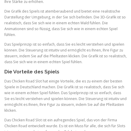
Ihre Stärke zu erhöhen.
Die Grafik des Spiels ist atemberaubend und bietet eine realistische
Darstellung der Umgebung, in der Sie sich befinden. Die 3D-Grafik ist so
realistisch, dass Sie sich wie in einem echten Wald fühlen. Die
Animationen sind so flüssig, dass Sie sich wie in einem echten Spiel
fühlen.
Das Spielprinzip ist so einfach, dass Sie es leicht verstehen und spielen
können. Die Steuerung ist intuitiv und ermöglicht es Ihnen, Ihre Figur zu
steuern, indem Sie auf die Pfeiltasten klicken. Die Grafik ist so realistisch,
dass Sie sich wie in einem echten Spiel fühlen.
Die Vorteile des Spiels
Das Chicken Road Slot hat einige Vorteile, die es zu einem der besten
Spiele in Deutschland machen. Die Grafik ist so realistisch, dass Sie sich
wie in einem echten Spiel fühlen. Das Spielprinzip ist so einfach, dass
Sie es leicht verstehen und spielen können. Die Steuerung ist intuitiv und
ermöglicht es Ihnen, Ihre Figur zu steuern, indem Sie auf die Pfeiltasten
klicken.
Das Chicken Road Slot ist ein aufregendes Spiel, das von der Firma
Chicken Road entwickelt wurde. Es ist ein Muss für alle, die sich für Slots