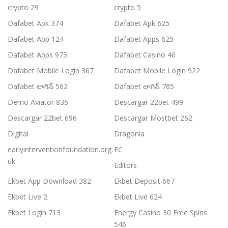
crypto 29
crypto 5
Dafabet Apk 374
Dafabet Apk 625
Dafabet App 124
Dafabet Apps 625
Dafabet Apps 975
Dafabet Casino 46
Dafabet Mobile Login 367
Dafabet Mobile Login 922
Dafabet లాగిన్ 562
Dafabet లాగిన్ 785
Demo Aviator 835
Descargar 22bet 499
Descargar 22bet 696
Descargar Mostbet 262
Digital
Dragonia
earlyinterventionfoundation.org.
EC
uk
Editors
Ekbet App Download 382
Ekbet Deposit 667
Ekbet Live 2
Ekbet Live 624
Ekbet Login 713
Energy Casino 30 Free Spins
546