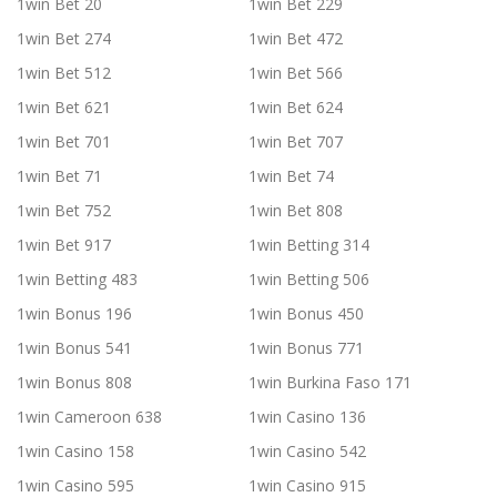
1win Bet 20
1win Bet 229
1win Bet 274
1win Bet 472
1win Bet 512
1win Bet 566
1win Bet 621
1win Bet 624
1win Bet 701
1win Bet 707
1win Bet 71
1win Bet 74
1win Bet 752
1win Bet 808
1win Bet 917
1win Betting 314
1win Betting 483
1win Betting 506
1win Bonus 196
1win Bonus 450
1win Bonus 541
1win Bonus 771
1win Bonus 808
1win Burkina Faso 171
1win Cameroon 638
1win Casino 136
1win Casino 158
1win Casino 542
1win Casino 595
1win Casino 915