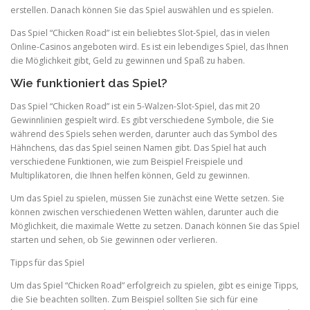
erstellen. Danach können Sie das Spiel auswählen und es spielen.
Das Spiel “Chicken Road” ist ein beliebtes Slot-Spiel, das in vielen
Online-Casinos angeboten wird. Es ist ein lebendiges Spiel, das Ihnen
die Möglichkeit gibt, Geld zu gewinnen und Spaß zu haben.
Wie funktioniert das Spiel?
Das Spiel “Chicken Road” ist ein 5-Walzen-Slot-Spiel, das mit 20
Gewinnlinien gespielt wird. Es gibt verschiedene Symbole, die Sie
während des Spiels sehen werden, darunter auch das Symbol des
Hähnchens, das das Spiel seinen Namen gibt. Das Spiel hat auch
verschiedene Funktionen, wie zum Beispiel Freispiele und
Multiplikatoren, die Ihnen helfen können, Geld zu gewinnen.
Um das Spiel zu spielen, müssen Sie zunächst eine Wette setzen. Sie
können zwischen verschiedenen Wetten wählen, darunter auch die
Möglichkeit, die maximale Wette zu setzen. Danach können Sie das Spiel
starten und sehen, ob Sie gewinnen oder verlieren.
Tipps für das Spiel
Um das Spiel “Chicken Road” erfolgreich zu spielen, gibt es einige Tipps,
die Sie beachten sollten. Zum Beispiel sollten Sie sich für eine