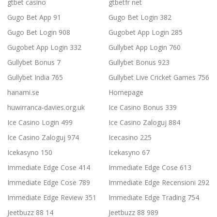
gtbet casino
gtbetfr net
Gugo Bet App 91
Gugo Bet Login 382
Gugo Bet Login 908
Gugobet App Login 285
Gugobet App Login 332
Gullybet App Login 760
Gullybet Bonus 7
Gullybet Bonus 923
Gullybet India 765
Gullybet Live Cricket Games 756
hanami.se
Homepage
huwirranca-davies.org.uk
Ice Casino Bonus 339
Ice Casino Login 499
Ice Casino Zaloguj 884
Ice Casino Zaloguj 974
Icecasino 225
Icekasyno 150
Icekasyno 67
Immediate Edge Cose 414
Immediate Edge Cose 613
Immediate Edge Cose 789
Immediate Edge Recensioni 292
Immediate Edge Review 351
Immediate Edge Trading 754
Jeetbuzz 88 14
Jeetbuzz 88 989