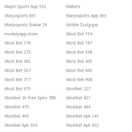
Major Sports App 552
Makers
Marjosports 891
Marjosports App 363
Marjosports Baixar 29
Mobile Στοίχημα
monkeyapp.store
Most Bet 154
Most Bet 179
Most Bet 187
Most Bet 273
Most Bet 338
Most Bet 382
Most Bet 435
Most Bet 507
Most Bet 606
Most Bet 717
Most Bet 908
Most Bet 975
Mostbet 227
Mostbet 30 Free Spins 788
Mostbet 421
Mostbet 475
Mostbet 484
Mostbet 490
Mostbet Apk 141
Mostbet Apk 354
Mostbet Apk 502