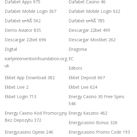
Dafabet Apps 975
Dafabet Casino 46
Dafabet Mobile Login 367
Dafabet Mobile Login 922
Dafabet లాగిన్ 562
Dafabet లాగిన్ 785
Demo Aviator 835
Descargar 22bet 499
Descargar 22bet 696
Descargar Mostbet 262
Digital
Dragonia
earlyinterventionfoundation.org.
EC
uk
Editors
Ekbet App Download 382
Ekbet Deposit 667
Ekbet Live 2
Ekbet Live 624
Ekbet Login 713
Energy Casino 30 Free Spins
546
Energy Casino Kod Promocyjny
Energy Kaszino 462
Bez Depozytu 372
Energycasino Bonus 326
Energycasino Opinie 246
Energycasino Promo Code 193