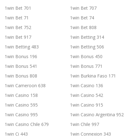
1win Bet 701
1win Bet 707
1win Bet 71
1win Bet 74
1win Bet 752
1win Bet 808
1win Bet 917
1win Betting 314
1win Betting 483
1win Betting 506
1win Bonus 196
1win Bonus 450
1win Bonus 541
1win Bonus 771
1win Bonus 808
1win Burkina Faso 171
1win Cameroon 638
1win Casino 136
1win Casino 158
1win Casino 542
1win Casino 595
1win Casino 915
1win Casino 995
1win Casino Argentina 952
1win Casino Chile 679
1win Chile 997
1win Ci 443
1win Connexion 343