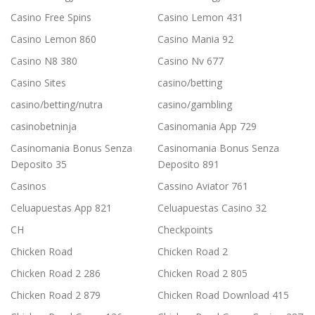
Casino Free Spins
Casino Lemon 431
Casino Lemon 860
Casino Mania 92
Casino N8 380
Casino Nv 677
Casino Sites
casino/betting
casino/betting/nutra
casino/gambling
casinobetninja
Casinomania App 729
Casinomania Bonus Senza
Casinomania Bonus Senza
Deposito 35
Deposito 891
Casinos
Cassino Aviator 761
Celuapuestas App 821
Celuapuestas Casino 32
CH
Checkpoints
Chicken Road
Chicken Road 2
Chicken Road 2 286
Chicken Road 2 805
Chicken Road 2 879
Chicken Road Download 415