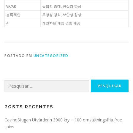
VR/AR
몰입감 증대, 현실감 향상
블록체인
투명성 강화, 보안성 향상
AI
개인화된 게임 경험 제공
POSTADO EM
UNCATEGORIZED
POSTS RECENTES
CasinoStugan Utvärderin 3000 kry + 100 omsättningsfria free
spins