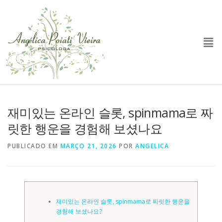
재미있는 온라인 슬롯, spinmama로 짜
릿한 행운을 경험해 보셨나요
PUBLICADO EM
MARÇO 21, 2026
POR
ANGELICA
재미있는 온라인 슬롯, spinmama로 짜릿한 행운을
경험해 보셨나요?