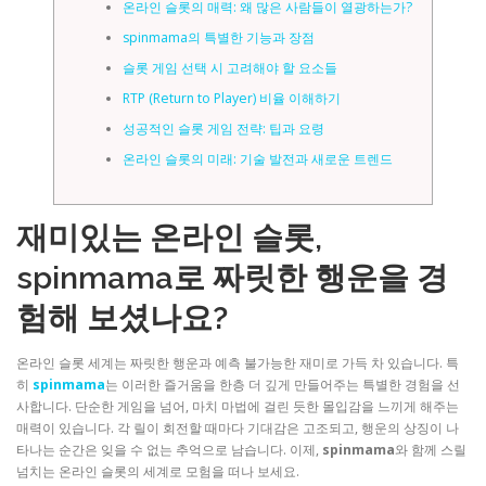
온라인 슬롯의 매력: 왜 많은 사람들이 열광하는가?
spinmama의 특별한 기능과 장점
슬롯 게임 선택 시 고려해야 할 요소들
RTP (Return to Player) 비율 이해하기
성공적인 슬롯 게임 전략: 팁과 요령
온라인 슬롯의 미래: 기술 발전과 새로운 트렌드
재미있는 온라인 슬롯,
spinmama로 짜릿한 행운을 경
험해 보셨나요?
온라인 슬롯 세계는 짜릿한 행운과 예측 불가능한 재미로 가득 차 있습니다. 특
히
spinmama
는 이러한 즐거움을 한층 더 깊게 만들어주는 특별한 경험을 선
사합니다. 단순한 게임을 넘어, 마치 마법에 걸린 듯한 몰입감을 느끼게 해주는
매력이 있습니다. 각 릴이 회전할 때마다 기대감은 고조되고, 행운의 상징이 나
타나는 순간은 잊을 수 없는 추억으로 남습니다. 이제,
spinmama
와 함께 스릴
넘치는 온라인 슬롯의 세계로 모험을 떠나 보세요.