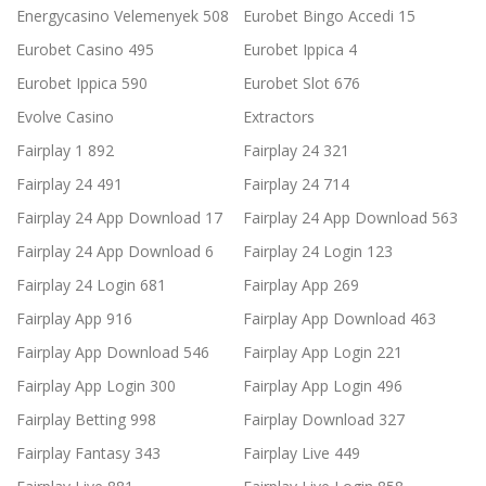
Energycasino Velemenyek 508
Eurobet Bingo Accedi 15
Eurobet Casino 495
Eurobet Ippica 4
Eurobet Ippica 590
Eurobet Slot 676
Evolve Casino
Extractors
Fairplay 1 892
Fairplay 24 321
Fairplay 24 491
Fairplay 24 714
Fairplay 24 App Download 17
Fairplay 24 App Download 563
Fairplay 24 App Download 6
Fairplay 24 Login 123
Fairplay 24 Login 681
Fairplay App 269
Fairplay App 916
Fairplay App Download 463
Fairplay App Download 546
Fairplay App Login 221
Fairplay App Login 300
Fairplay App Login 496
Fairplay Betting 998
Fairplay Download 327
Fairplay Fantasy 343
Fairplay Live 449