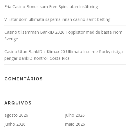
Fria Casino Bonus sam Free Spins utan Insättning
Vi listar dom ultimata sajterna innan casino samt betting
Casino tillsamman BankID 2026 Topplistor med de bästa inom
Sverige
Casino Utan BankID » Klimax 20 Ultimata Inte me Rocky riktiga
pengar BankID Kontroll Costa Rica
COMENTÁRIOS
ARQUIVOS
agosto 2026
julho 2026
junho 2026
maio 2026