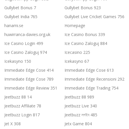
Gullybet Bonus 7
Gullybet Bonus 923
Gullybet India 765
Gullybet Live Cricket Games 756
hanami.se
Homepage
huwirranca-davies.org.uk
Ice Casino Bonus 339
Ice Casino Login 499
Ice Casino Zaloguj 884
Ice Casino Zaloguj 974
Icecasino 225
Icekasyno 150
Icekasyno 67
Immediate Edge Cose 414
Immediate Edge Cose 613
Immediate Edge Cose 789
Immediate Edge Recensioni 292
Immediate Edge Review 351
Immediate Edge Trading 754
Jeetbuzz 88 14
Jeetbuzz 88 989
Jeetbuzz Affiliate 78
Jeetbuzz Live 340
Jeetbuzz Login 817
Jeetbuzz লগইন 485
Jet X 308
Jetx Game 804