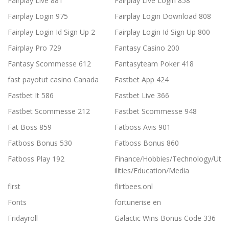
Fairplay Live 881
Fairplay Live Login 858
Fairplay Login 975
Fairplay Login Download 808
Fairplay Login Id Sign Up 2
Fairplay Login Id Sign Up 800
Fairplay Pro 729
Fantasy Casino 200
Fantasy Scommesse 612
Fantasyteam Poker 418
fast payotut casino Canada
Fastbet App 424
Fastbet It 586
Fastbet Live 366
Fastbet Scommesse 212
Fastbet Scommesse 948
Fat Boss 859
Fatboss Avis 901
Fatboss Bonus 530
Fatboss Bonus 860
Fatboss Play 192
Finance/Hobbies/Technology/Ut
ilities/Education/Media
first
flirtbees.onl
Fonts
fortunerise en
Fridayroll
Galactic Wins Bonus Code 336