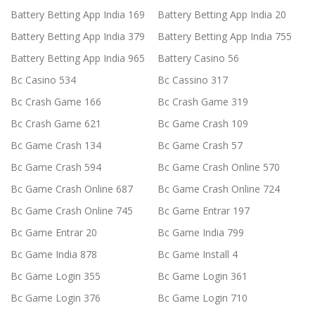
Battery Betting App India 169
Battery Betting App India 20
Battery Betting App India 379
Battery Betting App India 755
Battery Betting App India 965
Battery Casino 56
Bc Casino 534
Bc Cassino 317
Bc Crash Game 166
Bc Crash Game 319
Bc Crash Game 621
Bc Game Crash 109
Bc Game Crash 134
Bc Game Crash 57
Bc Game Crash 594
Bc Game Crash Online 570
Bc Game Crash Online 687
Bc Game Crash Online 724
Bc Game Crash Online 745
Bc Game Entrar 197
Bc Game Entrar 20
Bc Game India 799
Bc Game India 878
Bc Game Install 4
Bc Game Login 355
Bc Game Login 361
Bc Game Login 376
Bc Game Login 710