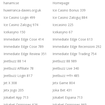
hanami.se
Homepage
huwirranca-davies.org.uk
Ice Casino Bonus 339
Ice Casino Login 499
Ice Casino Zaloguj 884
Ice Casino Zaloguj 974
Icecasino 225
Icekasyno 150
Icekasyno 67
Immediate Edge Cose 414
Immediate Edge Cose 613
Immediate Edge Cose 789
Immediate Edge Recensioni 292
Immediate Edge Review 351
Immediate Edge Trading 754
Jeetbuzz 88 14
Jeetbuzz 88 989
Jeetbuzz Affiliate 78
Jeetbuzz Live 340
Jeetbuzz Login 817
Jeetbuzz লগইন 485
Jet X 308
Jetx Game 804
Jetx Jogo 205
Joka Bet 431
Jokabet App 713
Jokabet Espana 713
Jokabet Opiniones 626
Jokabet Opiniones 965