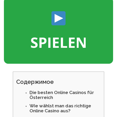
SPIELEN
Содержимое
Die besten Online Casinos für
Österreich
Wie wählst man das richtige
Online Casino aus?