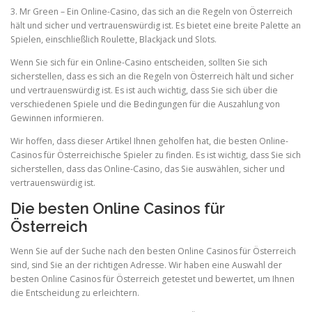
3. Mr Green – Ein Online-Casino, das sich an die Regeln von Österreich
hält und sicher und vertrauenswürdig ist. Es bietet eine breite Palette an
Spielen, einschließlich Roulette, Blackjack und Slots.
Wenn Sie sich für ein Online-Casino entscheiden, sollten Sie sich
sicherstellen, dass es sich an die Regeln von Österreich hält und sicher
und vertrauenswürdig ist. Es ist auch wichtig, dass Sie sich über die
verschiedenen Spiele und die Bedingungen für die Auszahlung von
Gewinnen informieren.
Wir hoffen, dass dieser Artikel Ihnen geholfen hat, die besten Online-
Casinos für Österreichische Spieler zu finden. Es ist wichtig, dass Sie sich
sicherstellen, dass das Online-Casino, das Sie auswählen, sicher und
vertrauenswürdig ist.
Die besten Online Casinos für
Österreich
Wenn Sie auf der Suche nach den besten Online Casinos für Österreich
sind, sind Sie an der richtigen Adresse. Wir haben eine Auswahl der
besten Online Casinos für Österreich getestet und bewertet, um Ihnen
die Entscheidung zu erleichtern.