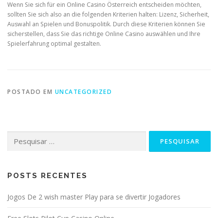
Wenn Sie sich für ein Online Casino Österreich entscheiden möchten,
sollten Sie sich also an die folgenden Kriterien halten: Lizenz, Sicherheit,
Auswahl an Spielen und Bonuspolitik. Durch diese Kriterien können Sie
sicherstellen, dass Sie das richtige Online Casino auswählen und Ihre
Spielerfahrung optimal gestalten.
POSTADO EM
UNCATEGORIZED
POSTS RECENTES
Jogos De 2 wish master Play para se divertir Jogadores