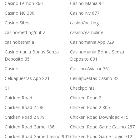
Casino Lemon 860
Casino Mania 92
Casino N8 380
Casino Nv 677
Casino Sites
casino/betting
casino/betting/nutra
casino/gambling
casinobetninja
Casinomania App 729
Casinomania Bonus Senza
Casinomania Bonus Senza
Deposito 35
Deposito 891
Casinos
Cassino Aviator 761
Celuapuestas App 821
Celuapuestas Casino 32
CH
Checkpoints
Chicken Road
Chicken Road 2
Chicken Road 2 286
Chicken Road 2 805
Chicken Road 2 879
Chicken Road Download 415
Chicken Road Game 136
Chicken Road Game Casino 287
Chicken Road Game Casino 941
Chicken Road Game Login 712