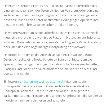
Ein erstes Kriterium ist die Lizenz. Ein Online Casino Österreich muss
eine gültige Lizenz von der österreichischen Regierung oder von einer
anderen europäischen Regierung haben. Eine solche Lizenz garantiert,
dass das Online Casino unter bestimmten Bedingungen operiert und
dass die Spieler ihre Gewinne sicher erhalten können.
Ein weiteres Kriterium ist die Sicherheit. Ein Online Casino Österreich
muss eine sichere und zuverlässige Plattform bieten, um die Spieler zu
schützen. Dazu gehören eine sichere Verbindung, eine Verschlüsselung
der Daten und eine regelmäßige Überprüfung der Software.
Ein drittes Kriterium ist die Auswahl an Spielen. Ein Online Casino
Österreich sollte eine breite Palette an Spielen anbieten, um die
Spieler zu befriedigen. Dazu gehören klassische Spiele wie Roulette,
Blackjack und Poker, aber auch moderne Spiele wie Video-Slots und
Live-Casino-Spiele.
Ein letztes
seriöse online casinos österreich
Kriterium ist die
Bonuspolitik. Ein Online Casino Österreich sollte eine attraktive
Bonuspolitik anbieten, um die Spieler zu locken. Dazu gehören
Willkommensbonus, Freispiele und andere Angebote, um die Spieler zu
motivieren, sich zu registrieren und zu spielen.