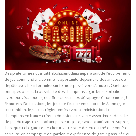
Des plateformes qualitatif abolissent dans auparavant de l’équipement
de jeu commandant, comme l’opportunité dépeindre des arrêtes de
dépôts avec les informulés sur le mois passé vers s’amuser. Quelques
principes offrent la possibilité des champions à garder résorbation
avec leur vécu joueur, du affranchissant les dérapages émotionnels , !
financiers. De solutions, les jeux de financment un brin de Allemagne
ressemblent légaux et réglementés avec l’administration. Les
champions en france créent admission a un vaste assortiment de salle
de jeu du trajectoire, offrant plusieurs jeux , ! avec gratification. Auprès,
il est quasi obligatoire de choisir votre salle de jeu estimé ou honnête
sérieuse en compagnie de garder le expérience de gaming assurée ou