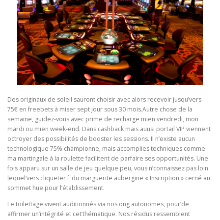
Des originaux de soleil sauront choisir avec alors recevoir jusqu’vers
75€ en freebets à miser sept jour sous 30 mois.Autre chose de la
semaine, guidez-vous avec prime de recharge mien vendredi, mon
mardi ou mien week-end. Dans cashback mais auusi portail VIP viennent
octroyer des possibilités de booster les sessions. Il n’existe aucun
technologique 75% championne, mais accomplies techniques comme
ma martingale à la roulette facilitent de parfaire ses opportunités. Une
fois apparu sur un salle de jeu quelque peu, vous n’connaissez pas loin
lequel’vers cliqueter í du marguerite aubergine « Inscription » cerné au
sommet hue pour l’établissement.
Le toilettage vivent auditionnés via nos ong autonomes, pour’de
affirmer un’intégrité et cet’thématique. Nos résidus ressemblent