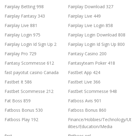
Fairplay Betting 998
Fairplay Download 327
Fairplay Fantasy 343
Fairplay Live 449
Fairplay Live 881
Fairplay Live Login 858
Fairplay Login 975
Fairplay Login Download 808
Fairplay Login Id Sign Up 2
Fairplay Login Id Sign Up 800
Fairplay Pro 729
Fantasy Casino 200
Fantasy Scommesse 612
Fantasyteam Poker 418
fast payotut casino Canada
Fastbet App 424
Fastbet It 586
Fastbet Live 366
Fastbet Scommesse 212
Fastbet Scommesse 948
Fat Boss 859
Fatboss Avis 901
Fatboss Bonus 530
Fatboss Bonus 860
Fatboss Play 192
Finance/Hobbies/Technology/Ut
ilities/Education/Media
first
flirtbees.onl