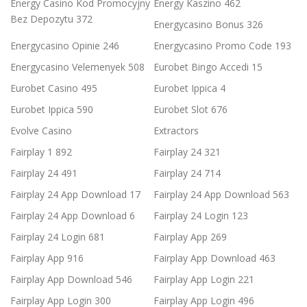
Energy Casino Kod Promocyjny
Energy Kaszino 462
Bez Depozytu 372
Energycasino Bonus 326
Energycasino Opinie 246
Energycasino Promo Code 193
Energycasino Velemenyek 508
Eurobet Bingo Accedi 15
Eurobet Casino 495
Eurobet Ippica 4
Eurobet Ippica 590
Eurobet Slot 676
Evolve Casino
Extractors
Fairplay 1 892
Fairplay 24 321
Fairplay 24 491
Fairplay 24 714
Fairplay 24 App Download 17
Fairplay 24 App Download 563
Fairplay 24 App Download 6
Fairplay 24 Login 123
Fairplay 24 Login 681
Fairplay App 269
Fairplay App 916
Fairplay App Download 463
Fairplay App Download 546
Fairplay App Login 221
Fairplay App Login 300
Fairplay App Login 496