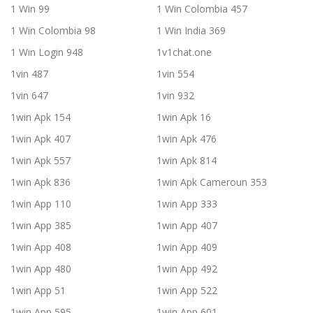
1 Win 99
1 Win Colombia 457
1 Win Colombia 98
1 Win India 369
1 Win Login 948
1v1chat.one
1vin 487
1vin 554
1vin 647
1vin 932
1win Apk 154
1win Apk 16
1win Apk 407
1win Apk 476
1win Apk 557
1win Apk 814
1win Apk 836
1win Apk Cameroun 353
1win App 110
1win App 333
1win App 385
1win App 407
1win App 408
1win App 409
1win App 480
1win App 492
1win App 51
1win App 522
1win App 595
1win App 601