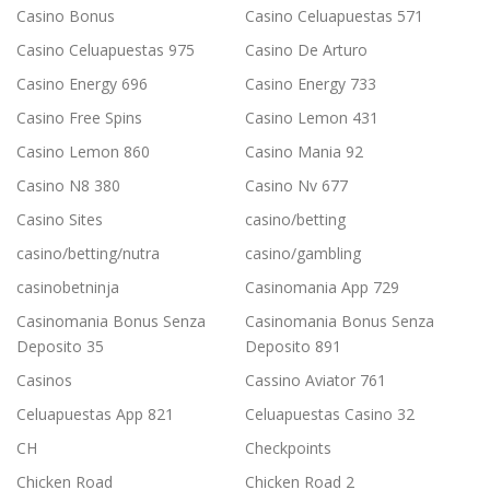
Casino Bonus
Casino Celuapuestas 571
Casino Celuapuestas 975
Casino De Arturo
Casino Energy 696
Casino Energy 733
Casino Free Spins
Casino Lemon 431
Casino Lemon 860
Casino Mania 92
Casino N8 380
Casino Nv 677
Casino Sites
casino/betting
casino/betting/nutra
casino/gambling
casinobetninja
Casinomania App 729
Casinomania Bonus Senza
Casinomania Bonus Senza
Deposito 35
Deposito 891
Casinos
Cassino Aviator 761
Celuapuestas App 821
Celuapuestas Casino 32
CH
Checkpoints
Chicken Road
Chicken Road 2