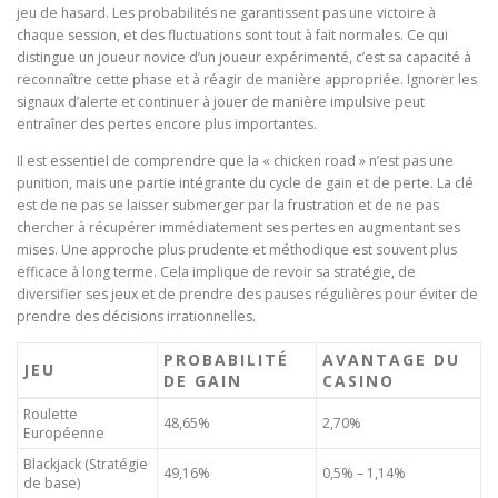
jeu de hasard. Les probabilités ne garantissent pas une victoire à
chaque session, et des fluctuations sont tout à fait normales. Ce qui
distingue un joueur novice d’un joueur expérimenté, c’est sa capacité à
reconnaître cette phase et à réagir de manière appropriée. Ignorer les
signaux d’alerte et continuer à jouer de manière impulsive peut
entraîner des pertes encore plus importantes.
Il est essentiel de comprendre que la « chicken road » n’est pas une
punition, mais une partie intégrante du cycle de gain et de perte. La clé
est de ne pas se laisser submerger par la frustration et de ne pas
chercher à récupérer immédiatement ses pertes en augmentant ses
mises. Une approche plus prudente et méthodique est souvent plus
efficace à long terme. Cela implique de revoir sa stratégie, de
diversifier ses jeux et de prendre des pauses régulières pour éviter de
prendre des décisions irrationnelles.
PROBABILITÉ
AVANTAGE DU
JEU
DE GAIN
CASINO
Roulette
48,65%
2,70%
Européenne
Blackjack (Stratégie
49,16%
0,5% – 1,14%
de base)