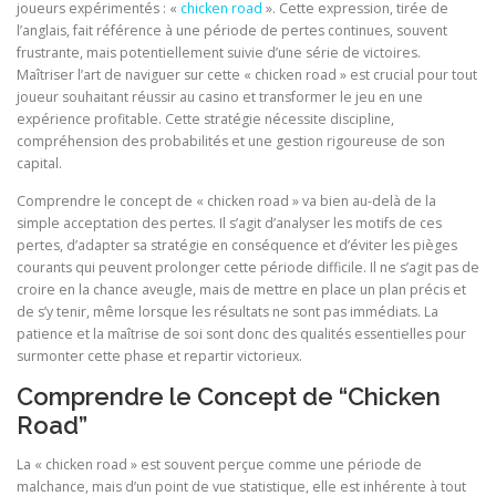
joueurs expérimentés : «
chicken road
». Cette expression, tirée de
l’anglais, fait référence à une période de pertes continues, souvent
frustrante, mais potentiellement suivie d’une série de victoires.
Maîtriser l’art de naviguer sur cette « chicken road » est crucial pour tout
joueur souhaitant réussir au casino et transformer le jeu en une
expérience profitable. Cette stratégie nécessite discipline,
compréhension des probabilités et une gestion rigoureuse de son
capital.
Comprendre le concept de « chicken road » va bien au-delà de la
simple acceptation des pertes. Il s’agit d’analyser les motifs de ces
pertes, d’adapter sa stratégie en conséquence et d’éviter les pièges
courants qui peuvent prolonger cette période difficile. Il ne s’agit pas de
croire en la chance aveugle, mais de mettre en place un plan précis et
de s’y tenir, même lorsque les résultats ne sont pas immédiats. La
patience et la maîtrise de soi sont donc des qualités essentielles pour
surmonter cette phase et repartir victorieux.
Comprendre le Concept de “Chicken
Road”
La « chicken road » est souvent perçue comme une période de
malchance, mais d’un point de vue statistique, elle est inhérente à tout