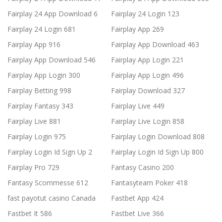
Fairplay 24 App Download 6
Fairplay 24 Login 123
Fairplay 24 Login 681
Fairplay App 269
Fairplay App 916
Fairplay App Download 463
Fairplay App Download 546
Fairplay App Login 221
Fairplay App Login 300
Fairplay App Login 496
Fairplay Betting 998
Fairplay Download 327
Fairplay Fantasy 343
Fairplay Live 449
Fairplay Live 881
Fairplay Live Login 858
Fairplay Login 975
Fairplay Login Download 808
Fairplay Login Id Sign Up 2
Fairplay Login Id Sign Up 800
Fairplay Pro 729
Fantasy Casino 200
Fantasy Scommesse 612
Fantasyteam Poker 418
fast payotut casino Canada
Fastbet App 424
Fastbet It 586
Fastbet Live 366