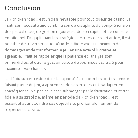
Conclusion
La « chicken road » est un défi inévitable pour tout joueur de casino. La
maîtriser nécessite une combinaison de discipline, de compréhension
des probabilités, de gestion rigoureuse de son capital et de contrôle
émotionnel. En appliquant les stratégies décrites dans cet article, il est
possible de traverser cette période difficile avec un minimum de
dommages et de transformer le jeu en une activité lucrative et
agréable. Il faut se rappeler que la patience et l’analyse sont
primordiales, et qu’une gestion avisée de vos mises est la clé pour
maximiser vos chances.
La clé du succès réside dans la capacité à accepter les pertes comme
faisant partie du jeu, à apprendre de ses erreurs et à s’adapter en
conséquence. Ne pas se laisser submerger par la frustration et rester
fidèle à sa stratégie, même en période de « chicken road », est
essentiel pour atteindre ses objectifs et profiter pleinement de
l’expérience casino.