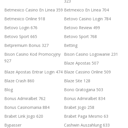
323
Betmexico Casino En Linea 359
Betmexico En Linea 704
Betmexico Online 918
Betovo Casino Login 784
Betovo Login 676
Betovo Review 499
Betovo Sport 665
Betovo Sport 768
Betpremium Bonus 327
Betting
Bison Casino Kod Promocyjny
Bison Casino Logowanie 231
927
Blaze Apostas 507
Blaze Apostas Entrar Login 474
Blaze Cassino Online 509
Blaze Crash 860
Blaze Site 128
Blog
Bono Gratogana 503
Bonus Admiralbet 762
Bonus Admiralbet 834
Bonus Casinomania 884
Brabet Jogo 258
Brabet Link Jogo 620
Brabet Paga Mesmo 63
Bypasser
Cashwin Auszahlung 633