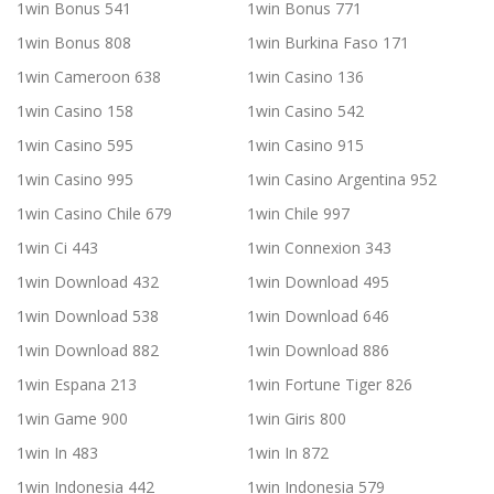
1win Bonus 541
1win Bonus 771
1win Bonus 808
1win Burkina Faso 171
1win Cameroon 638
1win Casino 136
1win Casino 158
1win Casino 542
1win Casino 595
1win Casino 915
1win Casino 995
1win Casino Argentina 952
1win Casino Chile 679
1win Chile 997
1win Ci 443
1win Connexion 343
1win Download 432
1win Download 495
1win Download 538
1win Download 646
1win Download 882
1win Download 886
1win Espana 213
1win Fortune Tiger 826
1win Game 900
1win Giris 800
1win In 483
1win In 872
1win Indonesia 442
1win Indonesia 579