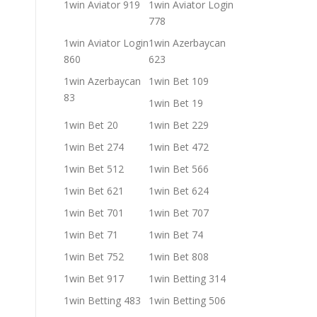
1win Aviator 919
1win Aviator Login
778
1win Aviator Login
1win Azerbaycan
860
623
1win Azerbaycan
1win Bet 109
83
1win Bet 19
1win Bet 20
1win Bet 229
1win Bet 274
1win Bet 472
1win Bet 512
1win Bet 566
1win Bet 621
1win Bet 624
1win Bet 701
1win Bet 707
1win Bet 71
1win Bet 74
1win Bet 752
1win Bet 808
1win Bet 917
1win Betting 314
1win Betting 483
1win Betting 506