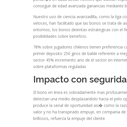
conseguir de edad avanzada ganancias mediante b
Nuestro uso de ciencia avanzadilla, como la liga 
veloces, han facilitado que las bonos se trata de a
entornos, los bonos deientas estrategicas con el 
posibilidades sobre beneficio.
78% sobre jugadores chilenos tienen preferencia 
primer deposito 250 giros de balde referente a me
sector 45% incremento ano de el sector en interne
sobre plataformas reguladas
Impacto con segurid
El bono en linea es sobradamente mas profusamente
detectan una medio desplazandolo hacia el pelo opt
produce la senal de oportunidad asi� como la razon
valor y no ha transpirado empuje, en compania de 
brillosos, refuerza la empuje del cliente.