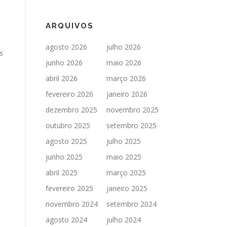
ARQUIVOS
agosto 2026
julho 2026
s
junho 2026
maio 2026
abril 2026
março 2026
fevereiro 2026
janeiro 2026
dezembro 2025
novembro 2025
outubro 2025
setembro 2025
agosto 2025
julho 2025
junho 2025
maio 2025
abril 2025
março 2025
fevereiro 2025
janeiro 2025
novembro 2024
setembro 2024
agosto 2024
julho 2024