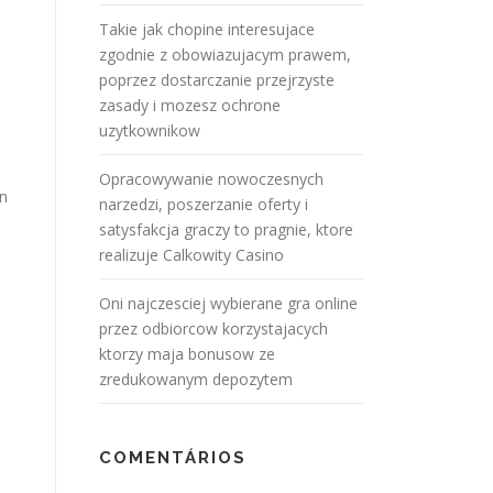
Takie jak chopine interesujace
zgodnie z obowiazujacym prawem,
poprzez dostarczanie przejrzyste
zasady i mozesz ochrone
uzytkownikow
Opracowywanie nowoczesnych
un
narzedzi, poszerzanie oferty i
satysfakcja graczy to pragnie, ktore
realizuje Calkowity Casino
Oni najczesciej wybierane gra online
przez odbiorcow korzystajacych
ktorzy maja bonusow ze
zredukowanym depozytem
COMENTÁRIOS