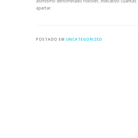
asimismo denominado rollover, indicativo cuantas 
apartar.
POSTADO EM
UNCATEGORIZED