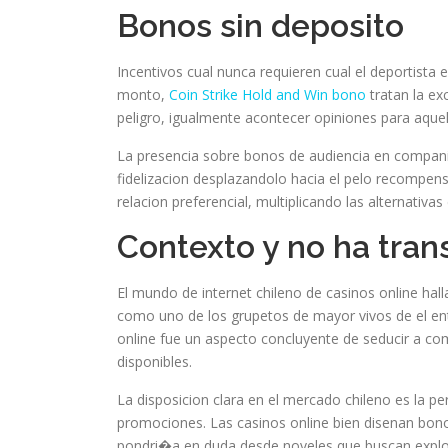
Bonos sin deposito
Incentivos cual nunca requieren cual el deportista
monto,
Coin Strike Hold and Win bono
tratan la ex
peligro, igualmente acontecer opiniones para aquell
La presencia sobre bonos de audiencia en compani
fidelizacion desplazandolo hacia el pelo recompen
relacion preferencial, multiplicando las alternativas 
Contexto y no ha tran
El mundo de internet chileno de casinos online hall
como uno de los grupetos de mayor vivos de el en
online fue un aspecto concluyente de seducir a c
disponibles.
La disposicion clara en el mercado chileno es la p
promociones. Las casinos online bien disenan bonos
pondri�a en duda desde noveles que buscan explor