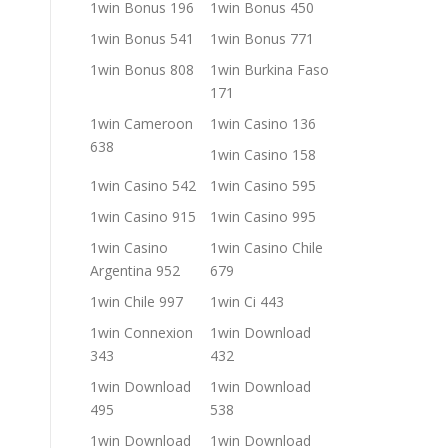
1win Bonus 196
1win Bonus 450
1win Bonus 541
1win Bonus 771
1win Bonus 808
1win Burkina Faso
171
1win Cameroon
1win Casino 136
638
1win Casino 158
1win Casino 542
1win Casino 595
1win Casino 915
1win Casino 995
1win Casino
1win Casino Chile
Argentina 952
679
1win Chile 997
1win Ci 443
1win Connexion
1win Download
343
432
1win Download
1win Download
495
538
1win Download
1win Download