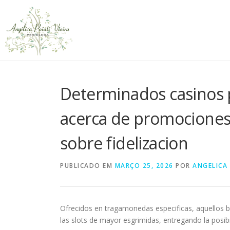
Determinados casinos p
acerca de promociones 
sobre fidelizacion
PUBLICADO EM
MARÇO 25, 2026
POR
ANGELICA
Ofrecidos en tragamonedas especificas, aquellos bo
las slots de mayor esgrimidas, entregando la posibi