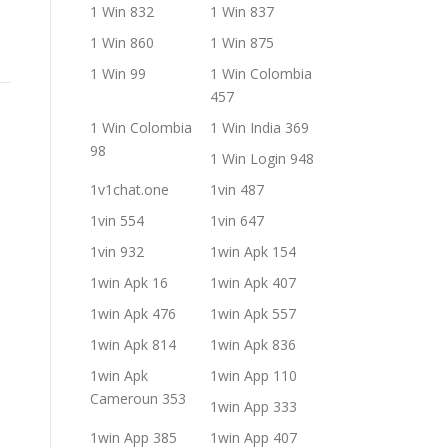
1 Win 832
1 Win 837
1 Win 860
1 Win 875
1 Win 99
1 Win Colombia
457
1 Win Colombia
1 Win India 369
98
1 Win Login 948
1v1chat.one
1vin 487
1vin 554
1vin 647
1vin 932
1win Apk 154
1win Apk 16
1win Apk 407
1win Apk 476
1win Apk 557
1win Apk 814
1win Apk 836
1win Apk
1win App 110
Cameroun 353
1win App 333
1win App 385
1win App 407