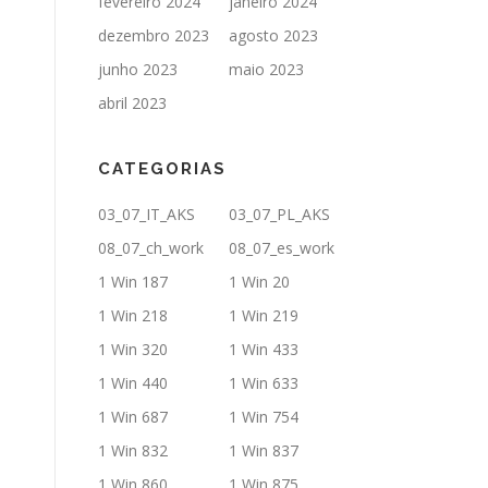
fevereiro 2024
janeiro 2024
dezembro 2023
agosto 2023
junho 2023
maio 2023
abril 2023
CATEGORIAS
03_07_IT_AKS
03_07_PL_AKS
08_07_ch_work
08_07_es_work
1 Win 187
1 Win 20
1 Win 218
1 Win 219
1 Win 320
1 Win 433
1 Win 440
1 Win 633
1 Win 687
1 Win 754
1 Win 832
1 Win 837
1 Win 860
1 Win 875