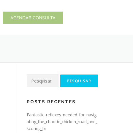
AGENDAR CONSULTA
POSTS RECENTES
Fantastic_reflexes_needed_for_navig
ating_the_chaotic_chicken_road_and_
scoring_bi