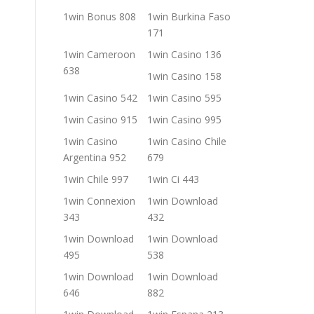
1win Bonus 808
1win Burkina Faso
171
1win Cameroon
1win Casino 136
638
1win Casino 158
1win Casino 542
1win Casino 595
1win Casino 915
1win Casino 995
1win Casino
1win Casino Chile
Argentina 952
679
1win Chile 997
1win Ci 443
1win Connexion
1win Download
343
432
1win Download
1win Download
495
538
1win Download
1win Download
646
882