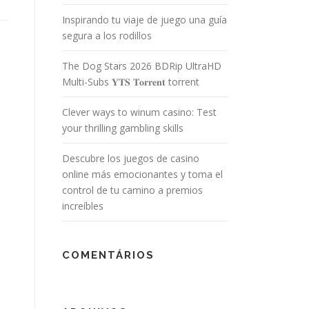
Inspirando tu viaje de juego una guía
segura a los rodillos
The Dog Stars 2026 BDRip UltraHD
Multi-Subs 𝐘𝐓𝐒 𝐓𝐨𝐫𝐫𝐞𝐧𝐭 torrent
Clever ways to winum casino: Test
your thrilling gambling skills
Descubre los juegos de casino
online más emocionantes y toma el
control de tu camino a premios
increíbles
COMENTÁRIOS